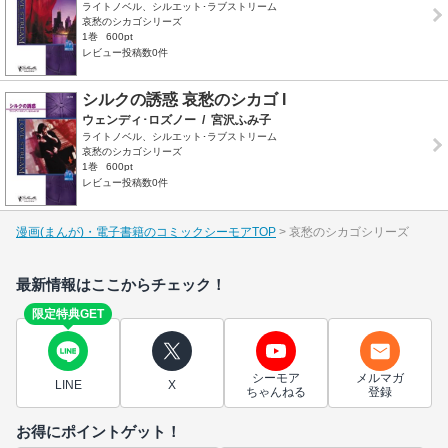
ライトノベル、シルエット･ラブストリーム
哀愁のシカゴシリーズ
1巻
600pt
レビュー投稿数0件
シルクの誘惑 哀愁のシカゴ I
ウェンディ･ロズノー
/
宮沢ふみ子
ライトノベル、シルエット･ラブストリーム
哀愁のシカゴシリーズ
1巻
600pt
レビュー投稿数0件
漫画(まんが)・電子書籍のコミックシーモアTOP
哀愁のシカゴシリーズ
最新情報はここからチェック！
限定特典GET
シーモア
メルマガ
LINE
X
ちゃんねる
登録
お得にポイントゲット！