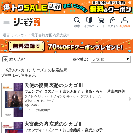
検索
はじめて
カート
ログイン
会員登録
漫画（マンガ）・電子書籍が国内最大級!!
絞り込む
並べ替え:
「哀愁のシカゴシリーズ」の検索結果
3件中 1～3件を表示
天使の復讐 哀愁のシカゴ III
ウェンディ･ロズノー
/
宮沢ふみ子
/
名高くらら
/
片山奈緒美
ライトノベル、ハーレクイン/シルエット･ラブストリーム
哀愁のシカゴシリーズ
1巻
600pt
レビュー投稿数0件
大富豪の賭 哀愁のシカゴ II
ウェンディ･ロズノー
/
片山奈緒美
/
宮沢ふみ子