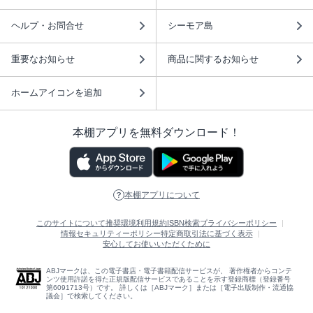
ヘルプ・お問合せ
シーモア島
重要なお知らせ
商品に関するお知らせ
ホームアイコンを追加
本棚アプリを無料ダウンロード！
本棚アプリについて
このサイトについて
推奨環境
利用規約
ISBN検索
プライバシーポリシー
情報セキュリティーポリシー
特定商取引法に基づく表示
安心してお使いいただくために
ABJマークは、この電子書店・電子書籍配信サービスが、 著作権者からコンテ
ンツ使用許諾を得た正規版配信サービスであることを示す登録商標（登録番号
第6091713号）です。 詳しくは［ABJマーク］または［電子出版制作・流通協
議会］で検索してください。