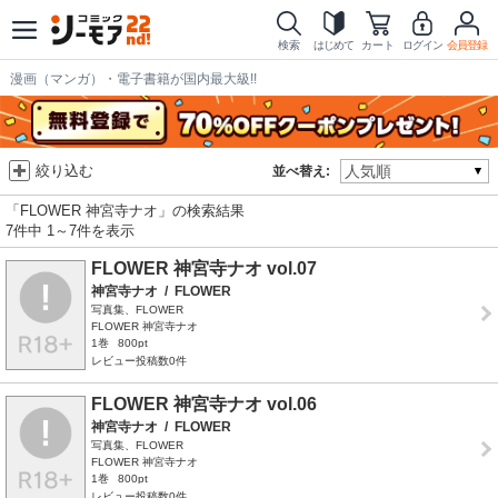
検索
はじめて
カート
ログイン
会員登録
漫画（マンガ）・電子書籍が国内最大級!!
絞り込む
並べ替え:
「FLOWER 神宮寺ナオ」の検索結果
7件中 1～7件を表示
FLOWER 神宮寺ナオ vol.07
神宮寺ナオ
/
FLOWER
写真集、FLOWER
FLOWER 神宮寺ナオ
1巻
800pt
レビュー投稿数0件
FLOWER 神宮寺ナオ vol.06
神宮寺ナオ
/
FLOWER
写真集、FLOWER
FLOWER 神宮寺ナオ
1巻
800pt
レビュー投稿数0件