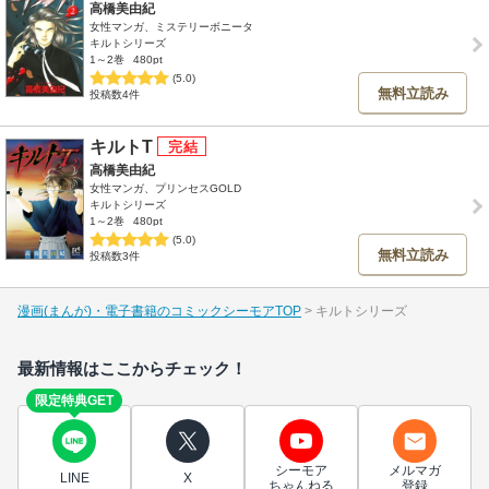
高橋美由紀
女性マンガ、ミステリーボニータ
キルトシリーズ
1～2巻
480pt
(5.0)
無料立読み
投稿数4件
キルトT
高橋美由紀
女性マンガ、プリンセスGOLD
キルトシリーズ
1～2巻
480pt
(5.0)
無料立読み
投稿数3件
漫画(まんが)・電子書籍のコミックシーモアTOP
キルトシリーズ
最新情報はここからチェック！
限定特典GET
シーモア
メルマガ
LINE
X
ちゃんねる
登録