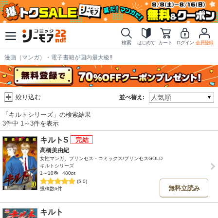
検索
はじめて
カート
ログイン
会員登録
漫画（マンガ）・電子書籍が国内最大級!!
絞り込む
並べ替え:
「キルトシリーズ」の検索結果
3件中 1～3件を表示
キルトS
高橋美由紀
女性マンガ、プリンセス・コミックス/プリンセスGOLD
キルトシリーズ
1～10巻
480pt
(5.0)
無料立読み
投稿数6件
キルト