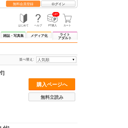
無料会員登録
ログイン
UP!
はじめて
ヘルプ
PT購入
カート
ライト
雑誌・写真集
メディア化
アダルト
並べ替え:
付]
購入ページへ
無料立読み