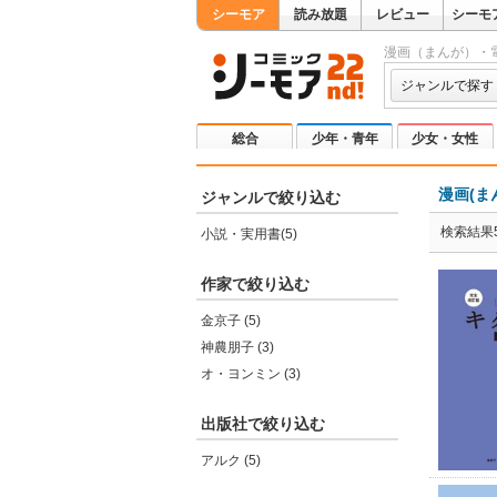
シーモア
読み放題
レビュー
シーモ
漫画（まんが）・
ジャンルで探す
総合
少年・青年
少女・女性
漫画(ま
ジャンルで絞り込む
検索結果
小説・実用書(5)
作家で絞り込む
金京子 (5)
神農朋子 (3)
オ・ヨンミン (3)
出版社で絞り込む
アルク (5)