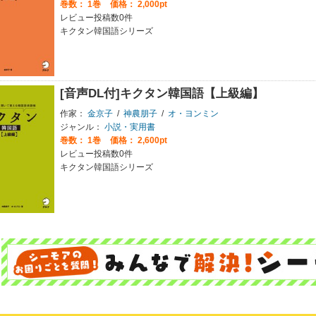
巻数：
1巻
価格： 2,000pt
レビュー投稿数0件
キクタン韓国語シリーズ
[音声DL付]キクタン韓国語【上級編】
作家：
金京子
/
神農朋子
/
オ・ヨンミン
ジャンル：
小説・実用書
巻数：
1巻
価格： 2,600pt
レビュー投稿数0件
キクタン韓国語シリーズ