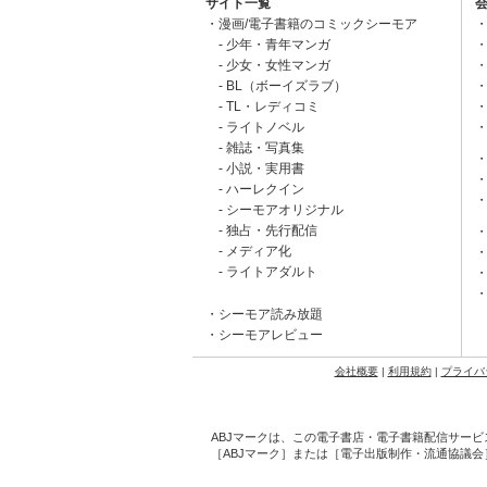
サイト一覧
漫画/電子書籍のコミックシーモア
少年・青年マンガ
少女・女性マンガ
BL（ボーイズラブ）
TL・レディコミ
ライトノベル
雑誌・写真集
小説・実用書
ハーレクイン
シーモアオリジナル
独占・先行配信
メディア化
ライトアダルト
シーモア読み放題
シーモアレビュー
会社概要
|
利用規約
|
プライバ
ABJマークは、この電子書店・電子書籍配信サービ
［ABJマーク］または［電子出版制作・流通協議