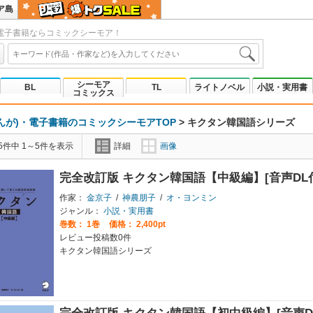
ア島
電子書籍ならコミックシーモア！
シーモア
BL
TL
ライトノベル
小説・実用書
コミックス
んが)・電子書籍のコミックシーモアTOP
>
キクタン韓国語シリーズ
5件中 1～5件を表示
詳細
画像
完全改訂版 キクタン韓国語【中級編】[音声DL
作家：
金京子
/
神農朋子
/
オ・ヨンミン
ジャンル：
小説・実用書
巻数：
1巻
価格： 2,400pt
レビュー投稿数0件
キクタン韓国語シリーズ