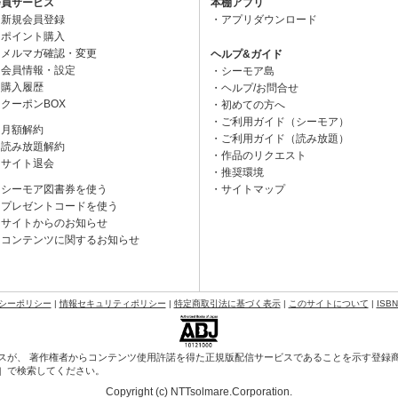
会員サービス
本棚アプリ
新規会員登録
アプリダウンロード
ポイント購入
メルマガ確認・変更
ヘルプ&ガイド
会員情報・設定
シーモア島
購入履歴
ヘルプ/お問合せ
クーポンBOX
初めての方へ
ご利用ガイド（シーモア）
月額解約
ご利用ガイド（読み放題）
読み放題解約
作品のリクエスト
サイト退会
推奨環境
シーモア図書券を使う
サイトマップ
プレゼントコードを使う
サイトからのお知らせ
コンテンツに関するお知らせ
シーポリシー
|
情報セキュリティポリシー
|
特定商取引法に基づく表示
|
このサイトについて
|
ISB
スが、 著作権者からコンテンツ使用許諾を得た正規版配信サービスであることを示す登録商標（
会］で検索してください。
Copyright (c) NTTsolmare.Corporation.