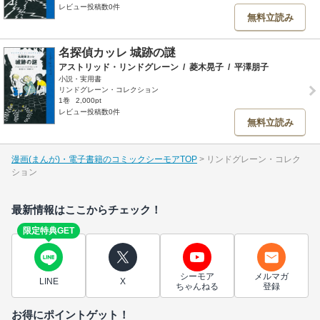
レビュー投稿数0件
無料立読み
名探偵カッレ 城跡の謎
アストリッド・リンドグレーン
/
菱木晃子
/
平澤朋子
小説・実用書
リンドグレーン・コレクション
1巻
2,000pt
レビュー投稿数0件
無料立読み
漫画(まんが)・電子書籍のコミックシーモアTOP
リンドグレーン・コレク
ション
最新情報はここからチェック！
限定特典GET
シーモア
メルマガ
LINE
X
ちゃんねる
登録
お得にポイントゲット！