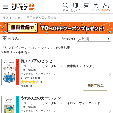
検索
はじめて
カート
ログイン
会員登録
漫画（マンガ）・電子書籍が国内最大級!!
絞り込む
並べ替え:
「リンドグレーン・コレクション」の検索結果
9件中 1～9件を表示
長くつ下のピッピ
アストリッド・リンドグレーン
/
菱木晃子
/
イングリッド・ヴァン・ニイマン
小説・実用書
リンドグレーン・コレクション
1～3巻
1,650pt
(4.0)
無料立読み
投稿数1件
やねの上のカールソン
アストリッド・リンドグレーン
/
イロン・ヴィークランド
/
石井登志子
小説・実用書
リンドグレーン・コレクション