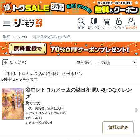
検索
はじめて
カート
ログイン
会員登録
漫画（マンガ）・電子書籍が国内最大級!!
絞り込む
並べ替え:
「谷中レトロカメラ店の謎日和」の検索結果
3件中 1～3件を表示
谷中レトロカメラ店の謎日和 思いをつなぐレン
ズ
柊サナカ
小説・実用書、宝島社文庫
谷中レトロカメラ店の謎日和
1巻
720pt
レビュー投稿数0件
無料立読み