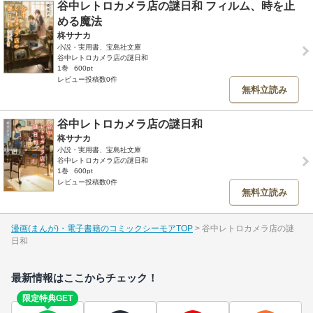
谷中レトロカメラ店の謎日和 フィルム、時を止
める魔法
柊サナカ
小説・実用書、宝島社文庫
谷中レトロカメラ店の謎日和
1巻
600pt
レビュー投稿数0件
無料立読み
谷中レトロカメラ店の謎日和
柊サナカ
小説・実用書、宝島社文庫
谷中レトロカメラ店の謎日和
1巻
600pt
レビュー投稿数0件
無料立読み
漫画(まんが)・電子書籍のコミックシーモアTOP
谷中レトロカメラ店の謎
日和
最新情報はここからチェック！
限定特典GET