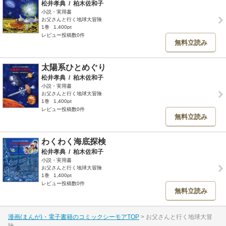
松井孝典
/
柏木佐和子
小説・実用書
お父さんと行く地球大冒険
1巻
1,400pt
レビュー投稿数0件
無料立読み
太陽系ひとめぐり
松井孝典
/
柏木佐和子
小説・実用書
お父さんと行く地球大冒険
1巻
1,400pt
レビュー投稿数0件
無料立読み
わくわく海底探検
松井孝典
/
柏木佐和子
小説・実用書
お父さんと行く地球大冒険
1巻
1,400pt
レビュー投稿数0件
無料立読み
漫画(まんが)・電子書籍のコミックシーモアTOP
お父さんと行く地球大冒