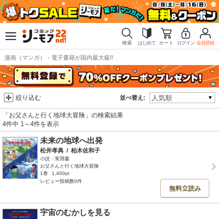
検索
はじめて
カート
ログイン
会員登録
漫画（マンガ）・電子書籍が国内最大級!!
絞り込む
並べ替え:
「お父さんと行く地球大冒険」の検索結果
4件中 1～4件を表示
未来の地球へ出発
松井孝典
/
柏木佐和子
小説・実用書
お父さんと行く地球大冒険
1巻
1,400pt
レビュー投稿数0件
無料立読み
宇宙のむかしを見る