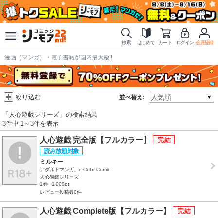
検索
はじめて
カート
ログイン
会員登録
漫画（マンガ）・電子書籍が国内最大級!!
絞り込む
並べ替え:
「人心遊戯シリーズ」の検索結果
3件中 1～3件を表示
人心遊戯 完全版【フルカラー】
ミルキー
アダルトマンガ、e-Color Comic
人心遊戯シリーズ
1巻
1,000pt
レビュー投稿数0件
人心遊戯 Complete版【フルカラー】