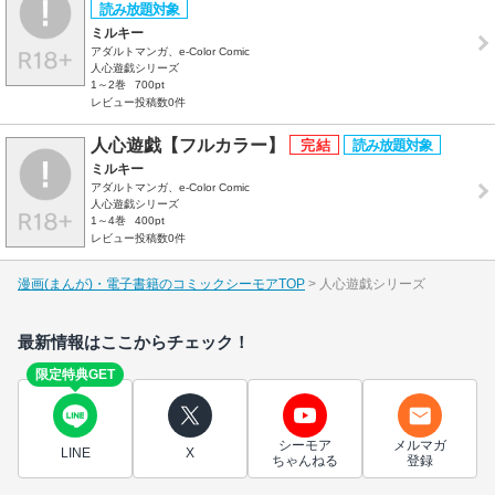
ミルキー
アダルトマンガ、e-Color Comic
人心遊戯シリーズ
1～2巻
700pt
レビュー投稿数0件
人心遊戯【フルカラー】
ミルキー
アダルトマンガ、e-Color Comic
人心遊戯シリーズ
1～4巻
400pt
レビュー投稿数0件
漫画(まんが)・電子書籍のコミックシーモアTOP
人心遊戯シリーズ
最新情報はここからチェック！
限定特典GET
シーモア
メルマガ
LINE
X
ちゃんねる
登録