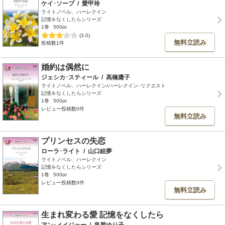
ケイ･ソープ
/
愛甲玲
ライトノベル、ハーレクイン
記憶をなくしたらシリーズ
1巻
500pt
(3.0)
無料立読み
投稿数1件
婚約は偶然に
ジェシカ･スティール
/
高橋庸子
ライトノベル、ハーレクイン/ハーレクイン･リクエスト
記憶をなくしたらシリーズ
1巻
500pt
レビュー投稿数0件
無料立読み
プリンセスの失恋
ローラ･ライト
/
山口絵夢
ライトノベル、ハーレクイン
記憶をなくしたらシリーズ
1巻
500pt
レビュー投稿数0件
無料立読み
生まれ変わる愛 記憶をなくしたら