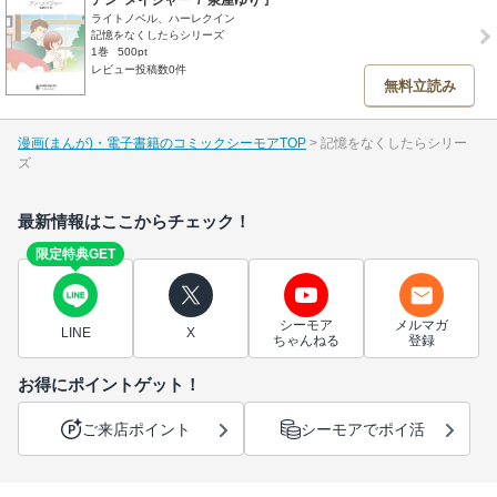
アン･メイジャー
/
泉屋ゆり子
ライトノベル、ハーレクイン
記憶をなくしたらシリーズ
1巻
500pt
レビュー投稿数0件
無料立読み
漫画(まんが)・電子書籍のコミックシーモアTOP
記憶をなくしたらシリー
ズ
最新情報はここからチェック！
限定特典GET
シーモア
メルマガ
LINE
X
ちゃんねる
登録
お得にポイントゲット！
ご来店ポイント
シーモアでポイ活