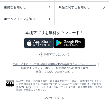
重要なお知らせ
商品に関するお知らせ
ホームアイコンを追加
本棚アプリを無料ダウンロード！
本棚アプリについて
このサイトについて
推奨環境
利用規約
ISBN検索
プライバシーポリシー
情報セキュリティーポリシー
特定商取引法に基づく表示
安心してお使いいただくために
ABJマークは、この電子書店・電子書籍配信サービスが、 著作権者からコンテ
ンツ使用許諾を得た正規版配信サービスであることを示す登録商標（登録番号
第6091713号）です。 詳しくは［ABJマーク］または［電子出版制作・流通協
議会］で検索してください。
(C)NTTソルマーレ