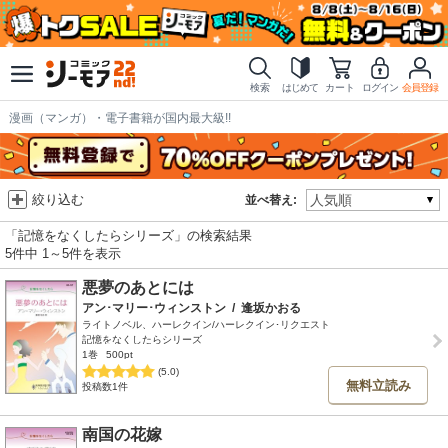
検索
はじめて
カート
ログイン
会員登録
漫画（マンガ）・電子書籍が国内最大級!!
絞り込む
並べ替え:
「記憶をなくしたらシリーズ」の検索結果
5件中 1～5件を表示
悪夢のあとには
アン･マリー･ウィンストン
/
逢坂かおる
ライトノベル、ハーレクイン/ハーレクイン･リクエスト
記憶をなくしたらシリーズ
1巻
500pt
(5.0)
無料立読み
投稿数1件
南国の花嫁