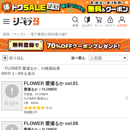
検索
はじめて
カート
ログイン
会員登録
漫画（マンガ）・電子書籍が国内最大級!!
絞り込む
並べ替え:
「FLOWER 愛瀬るか」の検索結果
8件中 1～8件を表示
FLOWER 愛瀬るか vol.01
愛瀬るか
/
FLOWER
写真集、FLOWER
FLOWER 愛瀬るか
1巻
800pt
(5.0)
投稿数1件
FLOWER 愛瀬るか vol.08
愛瀬るか
/
FLOWER