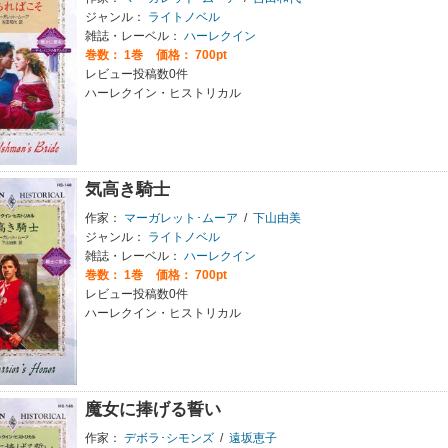
ジャンル：
ライトノベル
雑誌・レーベル：
ハーレクイン
巻数：
1巻
価格： 700pt
レビュー投稿数0件
ハーレクイン・ヒストリカル
気高き騎士
作家：
マーガレット･ムーア
/
下山由美
ジャンル：
ライトノベル
雑誌・レーベル：
ハーレクイン
巻数：
1巻
価格： 700pt
レビュー投稿数0件
ハーレクイン・ヒストリカル
魔女に捧げる誓い
作家：
デボラ･シモンズ
/
遠坂恵子