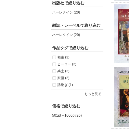
出版社で絞り込む
ハーレクイン (20)
雑誌・レーベルで絞り込む
ハーレクイン (20)
作品タグで絞り込む
領主 (3)
ヒーロー (2)
兵士 (2)
家臣 (2)
跡継ぎ (1)
もっと見る
価格で絞り込む
501pt～1000pt(20)