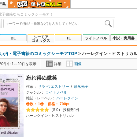
ア島
電子書籍ならコミックシーモア！
シーモア
BL
TL
ライトノベル
小説・実用書
コミックス
んが)・電子書籍のコミックシーモアTOP
>
ハーレクイン・ヒストリカ
0件中 1～20件を表示
詳細
画像
忘れ得ぬ微笑
作家：
サラ･ウエストリー
/
糸永光子
ジャンル：
ライトノベル
雑誌・レーベル：
ハーレクイン
巻数：
1巻
価格： 700pt
（5.0） 投稿数1件
ハーレクイン・ヒストリカル