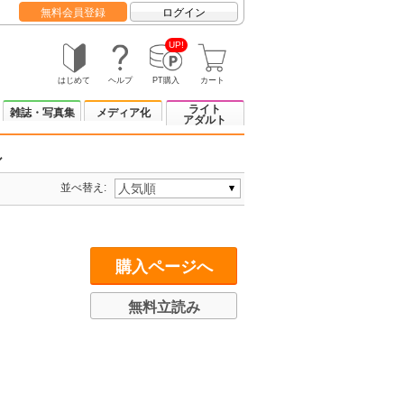
無料会員登録
ログイン
UP!
はじめて
ヘルプ
PT購入
カート
ライト
雑誌・写真集
メディア化
アダルト
ル
並べ替え:
購入ページへ
無料立読み