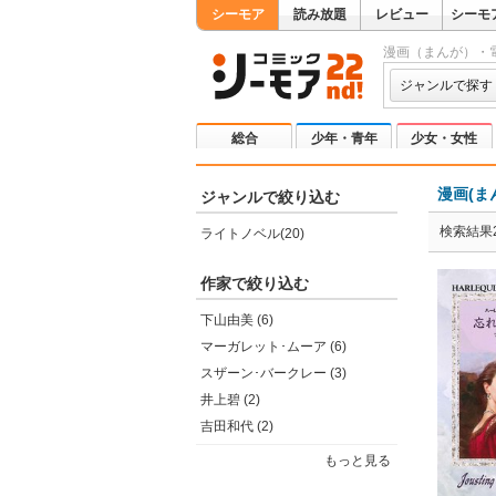
シーモア
読み放題
レビュー
シーモ
漫画（まんが）・
ジャンルで探す
総合
少年・青年
少女・女性
漫画(ま
ジャンルで絞り込む
検索結果2
ライトノベル(20)
作家で絞り込む
下山由美 (6)
マーガレット･ムーア (6)
スザーン･バークレー (3)
井上碧 (2)
吉田和代 (2)
もっと見る