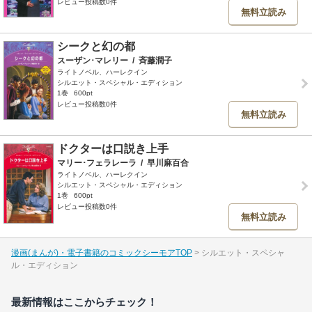
レビュー投稿数0件
無料立読み
シークと幻の都
スーザン･マレリー
/
斉藤潤子
ライトノベル、ハーレクイン
シルエット・スペシャル・エディション
1巻
600pt
レビュー投稿数0件
無料立読み
ドクターは口説き上手
マリー･フェラレーラ
/
早川麻百合
ライトノベル、ハーレクイン
シルエット・スペシャル・エディション
1巻
600pt
レビュー投稿数0件
無料立読み
漫画(まんが)・電子書籍のコミックシーモアTOP
シルエット・スペシャ
ル・エディション
最新情報はここからチェック！