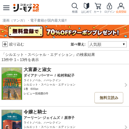
検索
はじめて
カート
ログイン
会員登録
漫画（マンガ）・電子書籍が国内最大級!!
絞り込む
並べ替え:
「シルエット・スペシャル・エディション」の検索結果
13件中 1～13件を表示
大富豪と淑女
ダイアナ･パーマー
/
松村和紀子
ライトノベル、ハーレクイン
シルエット・スペシャル・エディション
1巻
600pt
レビュー投稿数0件
無料立読み
令嬢と騎士
アーリーン･ジェイムズ
/
原淳子
ライトノベル、ハーレクイン
シルエット・スペシャル・エディション