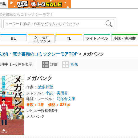
ア島
電子書籍ならコミックシーモア！
シーモア
BL
TL
ライトノベル
小説・実用書
コミックス
んが)・電子書籍のコミックシーモアTOP
>
メガバンク
6件中 1～6件を表示
詳細
画像
メガバンク
作家：
波多野聖
ジャンル：
小説・実用書
雑誌・レーベル：
幻冬舎文庫
巻数：
1巻
価格： 827pt
レビュー投稿数0件
メガバンク