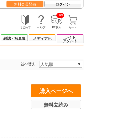
無料会員登録
ログイン
UP!
はじめて
ヘルプ
PT購入
カート
ライト
雑誌・写真集
メディア化
アダルト
並べ替え:
購入ページへ
無料立読み