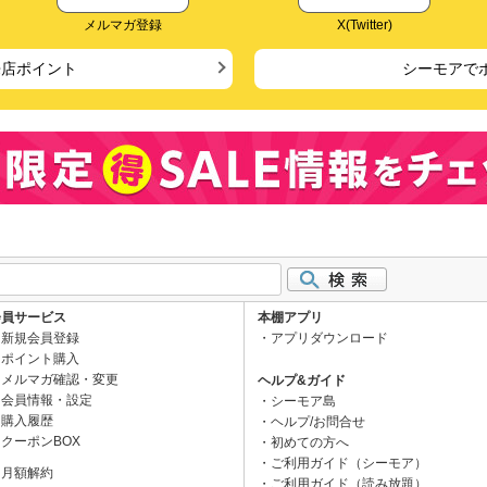
メルマガ登録
X(Twitter)
来店ポイント
シーモアで
会員サービス
本棚アプリ
新規会員登録
アプリダウンロード
ポイント購入
メルマガ確認・変更
ヘルプ&ガイド
会員情報・設定
シーモア島
購入履歴
ヘルプ/お問合せ
クーポンBOX
初めての方へ
ご利用ガイド（シーモア）
月額解約
ご利用ガイド（読み放題）