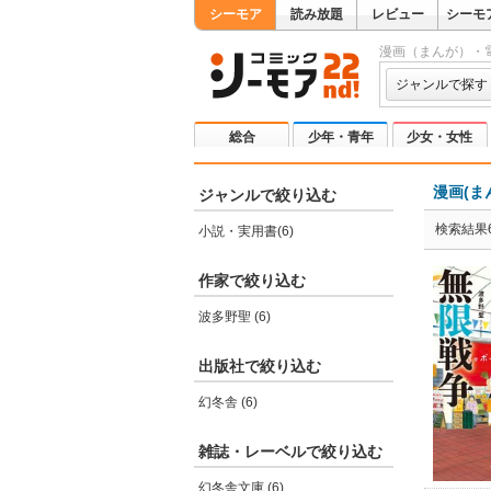
シーモア
読み放題
レビュー
シーモ
漫画（まんが）・
ジャンルで探す
総合
少年・青年
少女・女性
漫画(ま
ジャンルで絞り込む
検索結果
小説・実用書(6)
作家で絞り込む
波多野聖 (6)
出版社で絞り込む
幻冬舎 (6)
雑誌・レーベルで絞り込む
幻冬舎文庫 (6)