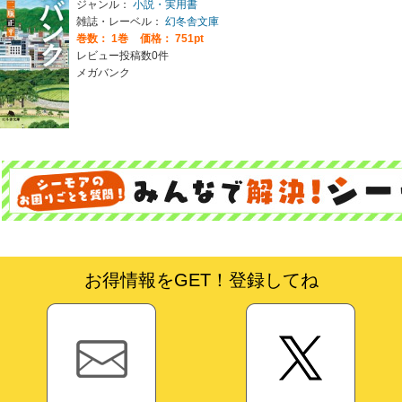
ジャンル：
小説・実用書
雑誌・レーベル：
幻冬舎文庫
巻数：
1巻
価格： 751pt
レビュー投稿数0件
メガバンク
お得情報をGET！登録してね