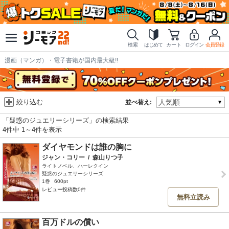
検索
はじめて
カート
ログイン
会員登録
漫画（マンガ）・電子書籍が国内最大級!!
絞り込む
並べ替え:
「疑惑のジュエリーシリーズ」の検索結果
4件中 1～4件を表示
ダイヤモンドは誰の胸に
ジャン・コリー
/
森山りつ子
ライトノベル、ハーレクイン
疑惑のジュエリーシリーズ
1巻
600pt
レビュー投稿数0件
無料立読み
百万ドルの償い