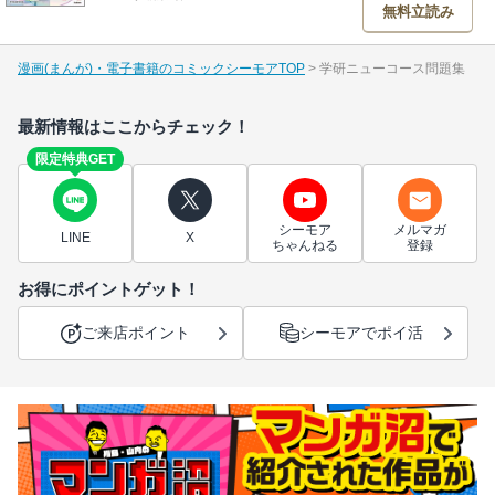
無料立読み
漫画(まんが)・電子書籍のコミックシーモアTOP
学研ニューコース問題集
最新情報はここからチェック！
限定特典GET
シーモア
メルマガ
LINE
X
ちゃんねる
登録
お得にポイントゲット！
ご来店ポイント
シーモアでポイ活