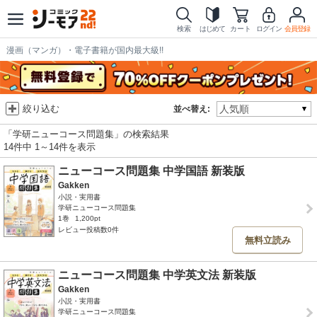
検索
はじめて
カート
ログイン
会員登録
漫画（マンガ）・電子書籍が国内最大級!!
絞り込む
並べ替え:
「学研ニューコース問題集」の検索結果
14件中 1～14件を表示
ニューコース問題集 中学国語 新装版
Gakken
小説・実用書
学研ニューコース問題集
1巻
1,200pt
レビュー投稿数0件
無料立読み
ニューコース問題集 中学英文法 新装版
Gakken
小説・実用書
学研ニューコース問題集