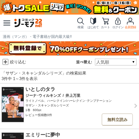
検索
はじめて
カート
ログイン
会員登録
漫画（マンガ）・電子書籍が国内最大級!!
絞り込む
並べ替え:
「サザン・スキャンダルシリーズ」の検索結果
3件中 1～3件を表示
いとしのタラ
ジーナ･ウィルキンズ
/
井上万里
ライトノベル、ハーレクイン/ハーレクイン･テンプテーション
サザン・スキャンダルシリーズ
1巻
600pt
レビュー投稿数0件
無料立読み
エミリーに夢中