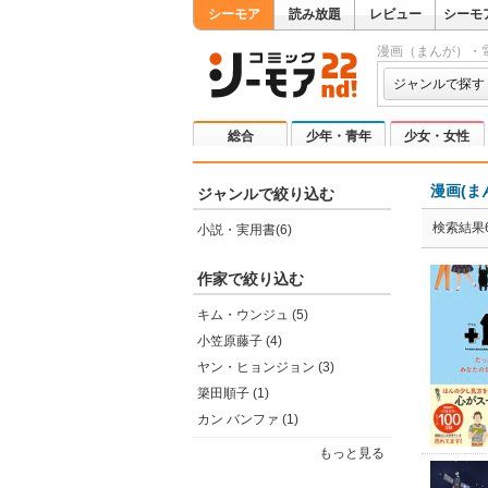
シーモア
読み放題
レビュー
シーモ
漫画（まんが）・
ジャンルで探す
総合
少年・青年
少女・女性
漫画(ま
ジャンルで絞り込む
検索結果
小説・実用書(6)
作家で絞り込む
キム・ウンジュ (5)
小笠原藤子 (4)
ヤン・ヒョンジョン (3)
簗田順子 (1)
カン バンファ (1)
もっと見る