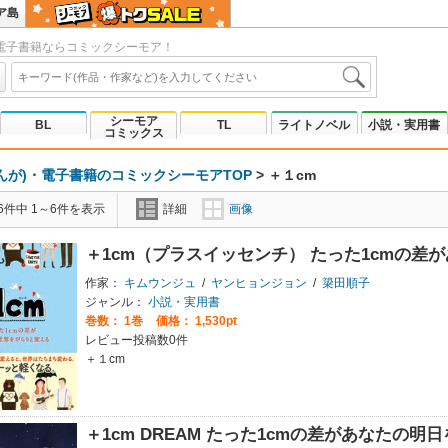
ア島
電子書籍ならコミックシーモア！
シーモア
BL
TL
ライトノベル
小説・実用書
コミックス
んが)・電子書籍のコミックシーモアTOP
>
＋１cm
6件中 1～6件を表示
詳細
画像
＋1cm（プラスイッセンチ） たった1cmの差
作家：
キムウンジュ
/
ヤンヒョンジョン
/
簗田順子
ジャンル：
小説・実用書
巻数：
1巻
価格： 1,530pt
レビュー投稿数0件
＋１cm
＋1cm DREAM たった1cmの差があなたの明