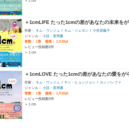
＋１cm
＋1cmLIFE たった1cmの差があなたの未来を
作家：
キム・ウンジュ
/
キム・ジェヨン
/
小笠原藤子
ジャンル：
小説・実用書
巻数：
1巻
価格： 1,530pt
レビュー投稿数0件
＋１cm
＋1cmLOVE たった1cmの差があなたの愛を
作家：
キム・ウンジュ
/
ヤン・ヒョンジョン
/
カン バンファ
ジャンル：
小説・実用書
巻数：
1巻
価格： 1,530pt
レビュー投稿数0件
＋１cm