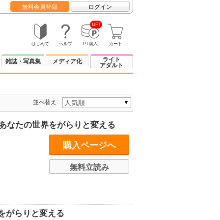
無料会員登録
ログイン
UP!
はじめて
ヘルプ
PT購入
カート
ライト
雑誌・写真集
メディア化
アダルト
並べ替え:
があなたの世界をがらりと変える
購入ページへ
無料立読み
日をがらりと変える