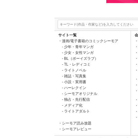
サイト一覧
漫画/電子書籍のコミックシーモア
少年・青年マンガ
少女・女性マンガ
BL（ボーイズラブ）
TL・レディコミ
ライトノベル
雑誌・写真集
小説・実用書
ハーレクイン
シーモアオリジナル
独占・先行配信
メディア化
ライトアダルト
シーモア読み放題
シーモアレビュー