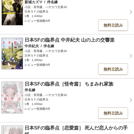
新城カズマ
/
伴名練
小説・実用書、ハヤカワ文庫JA
日本ＳＦの臨界点
1巻
1,040pt
レビュー投稿数0件
無料立読み
日本SFの臨界点 中井紀夫 山の上の交響楽
中井紀夫
/
伴名練
小説・実用書、ハヤカワ文庫JA
日本ＳＦの臨界点
1巻
1,060pt
レビュー投稿数0件
無料立読み
日本SFの臨界点［怪奇篇］ ちまみれ家族
伴名練
小説・実用書、ハヤカワ文庫JA
日本ＳＦの臨界点
1巻
1,000pt
レビュー投稿数0件
無料立読み
日本SFの臨界点［恋愛篇］ 死んだ恋人からの手