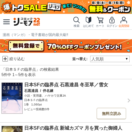
検索
はじめて
カート
ログイン
会員登録
漫画（マンガ）・電子書籍が国内最大級!!
絞り込む
並べ替え:
「日本ＳＦの臨界点」の検索結果
5件中 1～5件を表示
日本SFの臨界点 石黒達昌 冬至草／雪女
石黒達昌
/
伴名練
小説・実用書、ハヤカワ文庫JA
日本ＳＦの臨界点
1巻
1,060pt
レビュー投稿数0件
無料立読み
日本SFの臨界点 新城カズマ 月を買った御婦人