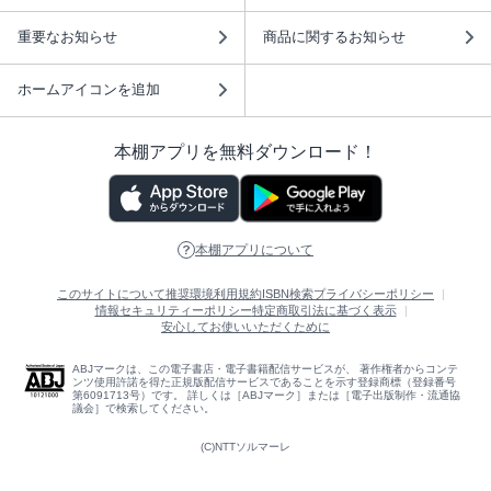
重要なお知らせ
商品に関するお知らせ
ホームアイコンを追加
本棚アプリを無料ダウンロード！
本棚アプリについて
このサイトについて
推奨環境
利用規約
ISBN検索
プライバシーポリシー
情報セキュリティーポリシー
特定商取引法に基づく表示
安心してお使いいただくために
ABJマークは、この電子書店・電子書籍配信サービスが、 著作権者からコンテ
ンツ使用許諾を得た正規版配信サービスであることを示す登録商標（登録番号
第6091713号）です。 詳しくは［ABJマーク］または［電子出版制作・流通協
議会］で検索してください。
(C)NTTソルマーレ