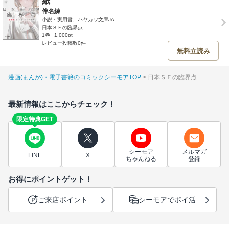
紙
伴名練
小説・実用書、ハヤカワ文庫JA
日本ＳＦの臨界点
1巻
1,000pt
レビュー投稿数0件
無料立読み
漫画(まんが)・電子書籍のコミックシーモアTOP
日本ＳＦの臨界点
最新情報はここからチェック！
限定特典GET
シーモア
メルマガ
LINE
X
ちゃんねる
登録
お得にポイントゲット！
ご来店ポイント
シーモアでポイ活