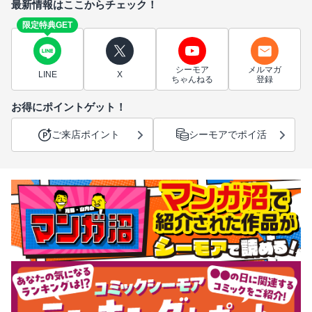
最新情報はここからチェック！
限定特典GET
シーモア
メルマガ
LINE
X
ちゃんねる
登録
お得にポイントゲット！
ご来店ポイント
シーモアでポイ活