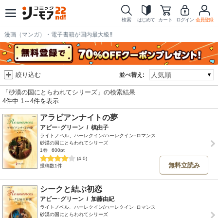
検索
はじめて
カート
ログイン
会員登録
漫画（マンガ）・電子書籍が国内最大級!!
絞り込む
並べ替え:
「砂漠の国にとらわれてシリーズ」の検索結果
4件中 1～4件を表示
アラビアンナイトの夢
アビー･グリーン
/
槙由子
ライトノベル、ハーレクイン/ハーレクイン･ロマンス
砂漠の国にとらわれてシリーズ
1巻
600pt
(4.0)
無料立読み
投稿数1件
シークと結ぶ初恋
アビー･グリーン
/
加藤由紀
ライトノベル、ハーレクイン/ハーレクイン･ロマンス
砂漠の国にとらわれてシリーズ