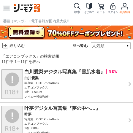
検索
はじめて
カート
ログイン
会員登録
漫画（マンガ）・電子書籍が国内最大級!!
絞り込む
並べ替え:
「エアコンブックス」の検索結果
11件中 1～11件を表示
白川愛梨デジタル写真集『雪肌水着』
白川愛梨
写真集、GOT PhotoBook
エアコンブックス
1巻
1,500pt
レビュー投稿数0件
叶夢デジタル写真集『夢の中へ…』
叶夢
写真集、GOT PhotoBook
エアコンブックス
1巻
800pt
レビュー投稿数0件