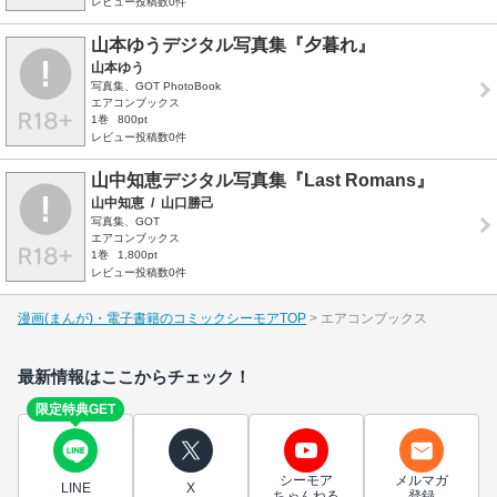
レビュー投稿数0件
山本ゆうデジタル写真集『夕暮れ』
山本ゆう
写真集、GOT PhotoBook
エアコンブックス
1巻
800pt
レビュー投稿数0件
山中知恵デジタル写真集『Last Romans』
山中知恵
/
山口勝己
写真集、GOT
エアコンブックス
1巻
1,800pt
レビュー投稿数0件
漫画(まんが)・電子書籍のコミックシーモアTOP
エアコンブックス
最新情報はここからチェック！
限定特典GET
シーモア
メルマガ
LINE
X
ちゃんねる
登録