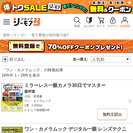
検索
はじめて
カート
ログイン
会員登録
漫画（マンガ）・電子書籍が国内最大級!!
絞り込む
並べ替え:
「ワン・カメラムック」の検索結果
18件中 1～18件を表示
ミラーレス一眼カメラ30日でマスター
森村進
小説・実用書
ワン・カメラムック
1巻
2,000pt
レビュー投稿数0件
無料立読み
ワン・カメラムック デジタル一眼 レンズテクニ