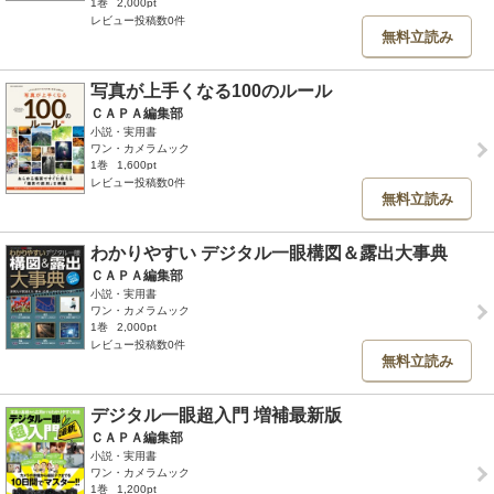
1巻
2,000pt
レビュー投稿数0件
無料立読み
写真が上手くなる100のルール
ＣＡＰＡ編集部
小説・実用書
ワン・カメラムック
1巻
1,600pt
レビュー投稿数0件
無料立読み
わかりやすい デジタル一眼構図＆露出大事典
ＣＡＰＡ編集部
小説・実用書
ワン・カメラムック
1巻
2,000pt
レビュー投稿数0件
無料立読み
デジタル一眼超入門 増補最新版
ＣＡＰＡ編集部
小説・実用書
ワン・カメラムック
1巻
1,200pt