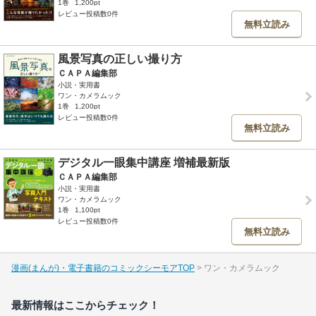
1巻
1,200pt
レビュー投稿数0件
無料立読み
風景写真の正しい撮り方
ＣＡＰＡ編集部
小説・実用書
ワン・カメラムック
1巻
1,200pt
レビュー投稿数0件
無料立読み
デジタル一眼集中講座 増補最新版
ＣＡＰＡ編集部
小説・実用書
ワン・カメラムック
1巻
1,100pt
レビュー投稿数0件
無料立読み
漫画(まんが)・電子書籍のコミックシーモアTOP
ワン・カメラムック
最新情報はここからチェック！