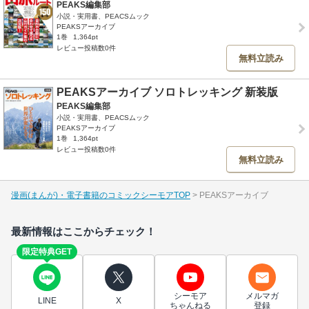
PEAKS編集部
小説・実用書、PEACSムック
PEAKSアーカイブ
1巻
1,364pt
レビュー投稿数0件
無料立読み
PEAKSアーカイブ ソロトレッキング 新装版
PEAKS編集部
小説・実用書、PEACSムック
PEAKSアーカイブ
1巻
1,364pt
レビュー投稿数0件
無料立読み
漫画(まんが)・電子書籍のコミックシーモアTOP
PEAKSアーカイブ
最新情報はここからチェック！
限定特典GET
シーモア
メルマガ
LINE
X
ちゃんねる
登録