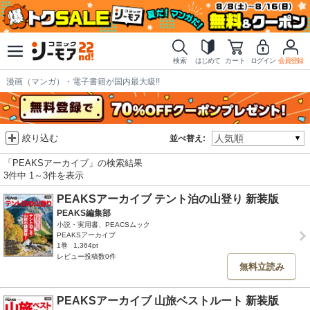
検索
はじめて
カート
ログイン
会員登録
漫画（マンガ）・電子書籍が国内最大級!!
絞り込む
並べ替え:
「PEAKSアーカイブ」の検索結果
3件中 1～3件を表示
PEAKSアーカイブ テント泊の山登り 新装版
PEAKS編集部
小説・実用書、PEACSムック
PEAKSアーカイブ
1巻
1,364pt
レビュー投稿数0件
無料立読み
PEAKSアーカイブ 山旅ベストルート 新装版