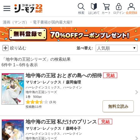
検索
はじめて
カート
ログイン
会員登録
漫画（マンガ）・電子書籍が国内最大級!!
絞り込む
並べ替え:
「地中海の王冠シリーズ」の検索結果
6件中 1～6件を表示
地中海の王冠 おとぎの島への招待
マリオン･レノックス
/
森岡倫理
ハーレクインコミックス、ハーレクイン
地中海の王冠シリーズ
1巻
500pt
(3.9)
無料立読み
投稿数11件
地中海の王冠 私だけのプリンス
マリオン･レノックス
/
森崎令子
ハーレクインコミックス、ハーレクイン
地中海の王冠シリーズ