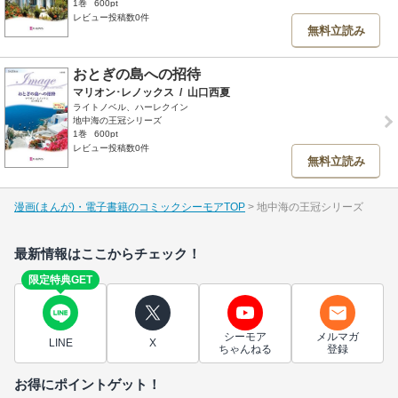
1巻
600pt
レビュー投稿数0件
無料立読み
おとぎの島への招待
マリオン･レノックス
/
山口西夏
ライトノベル、ハーレクイン
地中海の王冠シリーズ
1巻
600pt
レビュー投稿数0件
無料立読み
漫画(まんが)・電子書籍のコミックシーモアTOP
地中海の王冠シリーズ
最新情報はここからチェック！
限定特典GET
シーモア
メルマガ
LINE
X
ちゃんねる
登録
お得にポイントゲット！