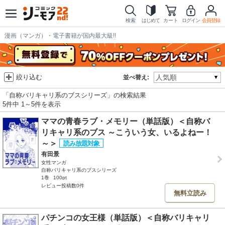
検索
はじめて
カート
ログイン
会員登録
漫画（マンガ）・電子書籍が国内最大級!!
絞り込む
並べ替え:
「自称バリキャリ系のブスシリーズ」の検索結果
5件中 1～5件を表示
ママの青春ラブ・メモリー（単話版）＜自称バ
リキャリ系のブス ～こういう女、いるよねー！
～＞
有田景
女性マンガ
自称バリキャリ系のブスシリーズ
1巻
100pt
レビュー投稿数0件
無料立読み
パチンコの女王様（単話版）＜自称バリキャリ