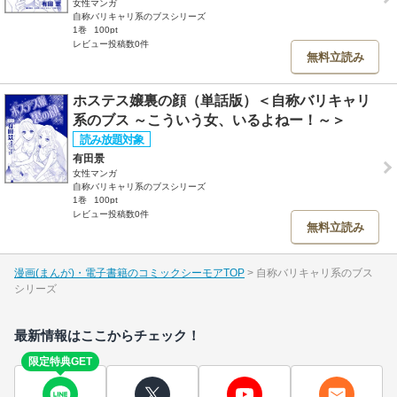
女性マンガ
自称バリキャリ系のブスシリーズ
1巻
100pt
レビュー投稿数0件
無料立読み
ホステス嬢裏の顔（単話版）＜自称バリキャリ
系のブス ～こういう女、いるよねー！～＞
有田景
女性マンガ
自称バリキャリ系のブスシリーズ
1巻
100pt
レビュー投稿数0件
無料立読み
漫画(まんが)・電子書籍のコミックシーモアTOP
自称バリキャリ系のブス
シリーズ
最新情報はここからチェック！
限定特典GET