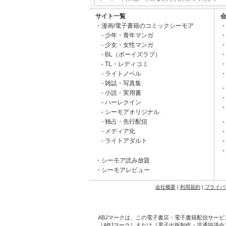
サイト一覧
漫画/電子書籍のコミックシーモア
少年・青年マンガ
少女・女性マンガ
BL（ボーイズラブ）
TL・レディコミ
ライトノベル
雑誌・写真集
小説・実用書
ハーレクイン
シーモアオリジナル
独占・先行配信
メディア化
ライトアダルト
シーモア読み放題
シーモアレビュー
会社概要
|
利用規約
|
プライバ
ABJマークは、この電子書店・電子書籍配信サービ
［ABJマーク］または［電子出版制作・流通協議