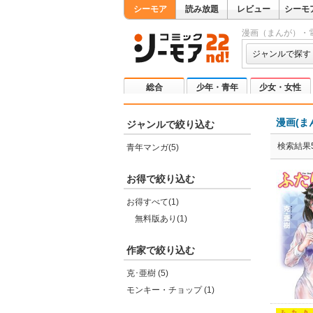
シーモア
読み放題
レビュー
シーモ
漫画（まんが）・
ジャンルで探す
総合
少年・青年
少女・女性
漫画(ま
ジャンルで絞り込む
検索結果
青年マンガ(5)
お得で絞り込む
お得すべて(1)
無料版あり(1)
作家で絞り込む
克･亜樹 (5)
モンキー・チョップ (1)