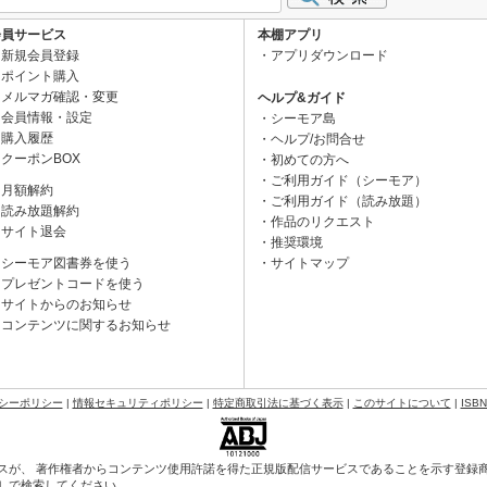
会員サービス
本棚アプリ
新規会員登録
アプリダウンロード
ポイント購入
メルマガ確認・変更
ヘルプ&ガイド
会員情報・設定
シーモア島
購入履歴
ヘルプ/お問合せ
クーポンBOX
初めての方へ
ご利用ガイド（シーモア）
月額解約
ご利用ガイド（読み放題）
読み放題解約
作品のリクエスト
サイト退会
推奨環境
シーモア図書券を使う
サイトマップ
プレゼントコードを使う
サイトからのお知らせ
コンテンツに関するお知らせ
シーポリシー
|
情報セキュリティポリシー
|
特定商取引法に基づく表示
|
このサイトについて
|
ISB
スが、 著作権者からコンテンツ使用許諾を得た正規版配信サービスであることを示す登録商標（
会］で検索してください。