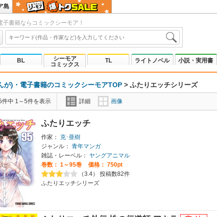
ア島
電子書籍ならコミックシーモア！
シーモア
BL
TL
ライトノベル
小説・実用書
コミックス
んが)・電子書籍のコミックシーモアTOP
>
ふたりエッチシリーズ
5件中 1～5件を表示
詳細
画像
ふたりエッチ
作家：
克･亜樹
ジャンル：
青年マンガ
雑誌・レーベル：
ヤングアニマル
巻数：
1～95巻
価格： 750pt
（3.4） 投稿数82件
ふたりエッチシリーズ