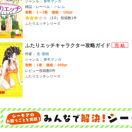
ジャンル：
青年マンガ
雑誌・レーベル：
ハレム
巻数：
1～3巻
価格： 100pt
（3.0） 投稿数1件
ふたりエッチシリーズ
ふたりエッチキャラクター攻略ガイド
作家：
克･亜樹
ジャンル：
青年マンガ
巻数：
1巻
価格： 400pt
レビュー投稿数0件
ふたりエッチシリーズ