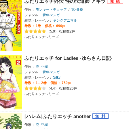
ふたりエッチ外伝 性の伝道師 アキラ
作家：
モンキー・チョップ
/
克･亜樹
ジャンル：
青年マンガ
雑誌・レーベル：
ヤングアニマル
巻数：
1巻
価格： 690pt
（5.0） 投稿数2件
ふたりエッチシリーズ
ふたりエッチ for Ladies -ゆらさん日記-
作家：
克･亜樹
ジャンル：
青年マンガ
雑誌・レーベル：
Silky
巻数：
1～2巻
価格： 750pt
（4.4） 投稿数26件
ふたりエッチシリーズ
[ハレム]ふたりエッチ another
作家：
克･亜樹