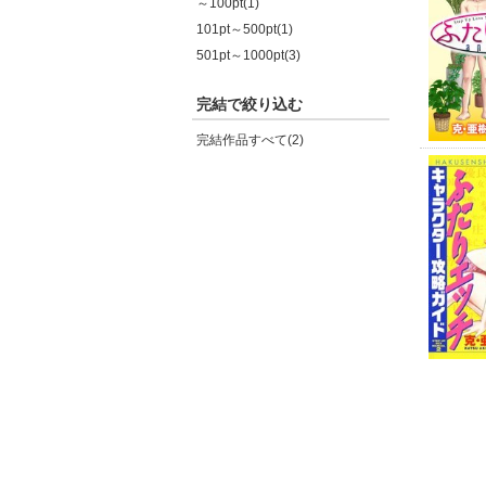
～100pt(1)
101pt～500pt(1)
501pt～1000pt(3)
完結で絞り込む
完結作品すべて(2)