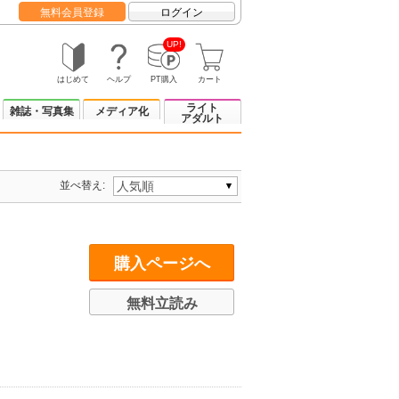
無料会員登録
ログイン
UP!
はじめて
ヘルプ
PT購入
カート
ライト
雑誌・写真集
メディア化
アダルト
並べ替え:
購入ページへ
無料立読み