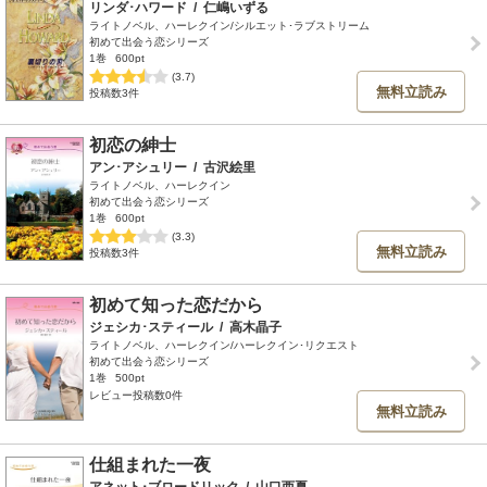
リンダ･ハワード
/
仁嶋いずる
ライトノベル、ハーレクイン/シルエット･ラブストリーム
初めて出会う恋シリーズ
1巻
600pt
(3.7)
無料立読み
投稿数3件
初恋の紳士
アン･アシュリー
/
古沢絵里
ライトノベル、ハーレクイン
初めて出会う恋シリーズ
1巻
600pt
(3.3)
無料立読み
投稿数3件
初めて知った恋だから
ジェシカ･スティール
/
高木晶子
ライトノベル、ハーレクイン/ハーレクイン･リクエスト
初めて出会う恋シリーズ
1巻
500pt
レビュー投稿数0件
無料立読み
仕組まれた一夜