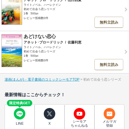
アネット･ブロードリック
/
山口西夏
ライトノベル、ハーレクイン
初めて出会う恋シリーズ
1巻
500pt
レビュー投稿数0件
無料立読み
あどけない恋心
アネット･ブロードリック
/
佐藤利恵
ライトノベル、ハーレクイン
初めて出会う恋シリーズ
1巻
500pt
レビュー投稿数0件
無料立読み
漫画(まんが)・電子書籍のコミックシーモアTOP
初めて出会う恋シリーズ
最新情報はここからチェック！
限定特典GET
シーモア
メルマガ
LINE
X
ちゃんねる
登録