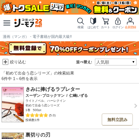
検索
はじめて
カート
ログイン
会員登録
漫画（マンガ）・電子書籍が国内最大級!!
絞り込む
並べ替え:
「初めて出会う恋シリーズ」の検索結果
6件中 1～6件を表示
きみに捧げるラブレター
スーザン･ブロックマン
/
仁嶋いずる
ライトノベル、ハーレクイン
初めて出会う恋シリーズ
1巻
500pt
(5.0)
無料立読み
投稿数1件
裏切りの刃