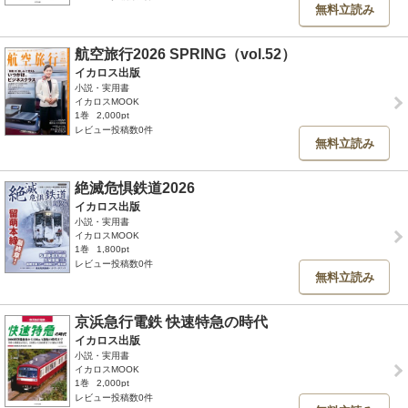
無料立読み
航空旅行2026 SPRING（vol.52）
イカロス出版
小説・実用書
イカロスMOOK
1巻
2,000pt
レビュー投稿数0件
無料立読み
絶滅危惧鉄道2026
イカロス出版
小説・実用書
イカロスMOOK
1巻
1,800pt
レビュー投稿数0件
無料立読み
京浜急行電鉄 快速特急の時代
イカロス出版
小説・実用書
イカロスMOOK
1巻
2,000pt
レビュー投稿数0件