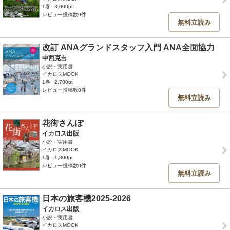
1巻
3,000pt
レビュー投稿数0件
無料立読み
改訂 ANAグランドスタッフ入門 ANA全面協力
中西克吉
小説・実用書
イカロスMOOK
1巻
2,700pt
レビュー投稿数0件
無料立読み
花街さんぽ
イカロス出版
小説・実用書
イカロスMOOK
1巻
1,800pt
レビュー投稿数0件
無料立読み
日本の旅客機2025-2026
イカロス出版
小説・実用書
イカロスMOOK