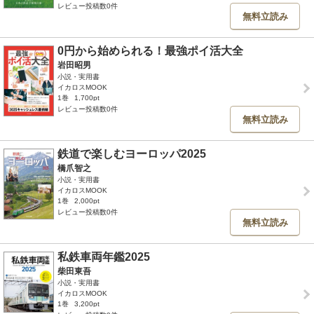
レビュー投稿数0件
無料立読み
0円から始められる！最強ポイ活大全
岩田昭男
小説・実用書
イカロスMOOK
1巻
1,700pt
レビュー投稿数0件
無料立読み
鉄道で楽しむヨーロッパ2025
橋爪智之
小説・実用書
イカロスMOOK
1巻
2,000pt
レビュー投稿数0件
無料立読み
私鉄車両年鑑2025
柴田東吾
小説・実用書
イカロスMOOK
1巻
3,200pt