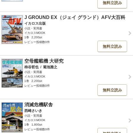
無料立読み
J GROUND EX（ジェイ グランド）AFV大百科
イカロス出版
小説・実用書
イカロスMOOK
1巻
2,200pt
レビュー投稿数0件
無料立読み
空母艦載機 大研究
柿谷哲也
/
菊池雅之
小説・実用書
イカロスMOOK
1巻
2,200pt
レビュー投稿数0件
無料立読み
消滅危機駅舎
西崎さいき
小説・実用書
イカロスMOOK
1巻
1,800pt
レビュー投稿数0件