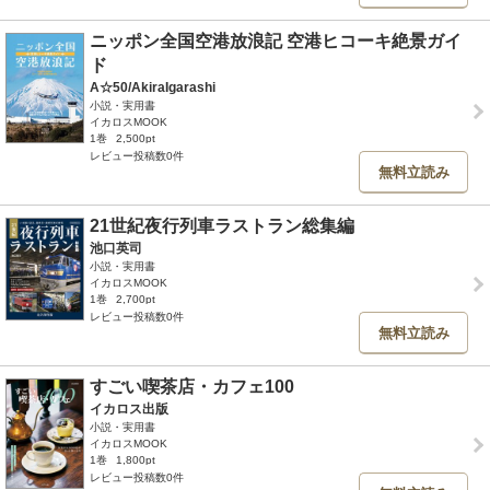
ニッポン全国空港放浪記 空港ヒコーキ絶景ガイ
ド
A☆50/AkiraIgarashi
小説・実用書
イカロスMOOK
1巻
2,500pt
レビュー投稿数0件
無料立読み
21世紀夜行列車ラストラン総集編
池口英司
小説・実用書
イカロスMOOK
1巻
2,700pt
レビュー投稿数0件
無料立読み
すごい喫茶店・カフェ100
イカロス出版
小説・実用書
イカロスMOOK
1巻
1,800pt
レビュー投稿数0件