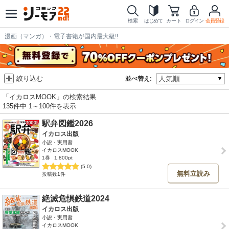
検索
はじめて
カート
ログイン
会員登録
漫画（マンガ）・電子書籍が国内最大級!!
絞り込む
並べ替え:
「イカロスMOOK」の検索結果
135件中 1～100件を表示
駅弁図鑑2026
イカロス出版
小説・実用書
イカロスMOOK
1巻
1,800pt
(5.0)
無料立読み
投稿数1件
絶滅危惧鉄道2024
イカロス出版
小説・実用書
イカロスMOOK