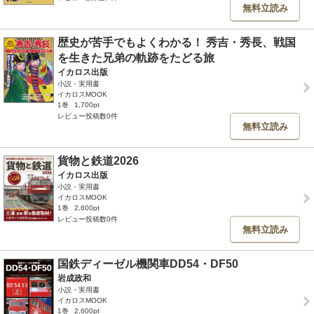
無料立読み
歴史が苦手でもよくわかる！ 秀吉・秀⾧、戦国
を生きた兄弟の軌跡をたどる旅
イカロス出版
小説・実用書
イカロスMOOK
1巻
1,700pt
レビュー投稿数0件
無料立読み
貨物と鉄道2026
イカロス出版
小説・実用書
イカロスMOOK
1巻
2,600pt
レビュー投稿数0件
無料立読み
国鉄ディーゼル機関車DD54・DF50
岩成政和
小説・実用書
イカロスMOOK
1巻
2,600pt