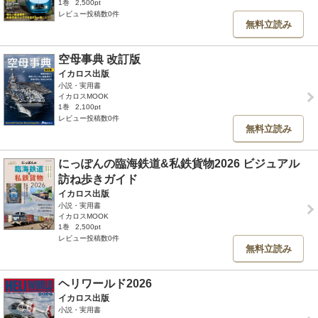
1巻
2,500pt
レビュー投稿数0件
無料立読み
空母事典 改訂版
イカロス出版
小説・実用書
イカロスMOOK
1巻
2,100pt
レビュー投稿数0件
無料立読み
にっぽんの臨海鉄道&私鉄貨物2026 ビジュアル
訪ね歩きガイド
イカロス出版
小説・実用書
イカロスMOOK
1巻
2,500pt
レビュー投稿数0件
無料立読み
ヘリワールド2026
イカロス出版
小説・実用書