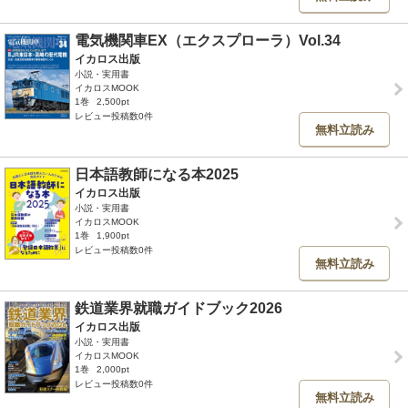
電気機関車EX（エクスプローラ）Vol.34
イカロス出版
小説・実用書
イカロスMOOK
1巻
2,500pt
レビュー投稿数0件
無料立読み
日本語教師になる本2025
イカロス出版
小説・実用書
イカロスMOOK
1巻
1,900pt
レビュー投稿数0件
無料立読み
鉄道業界就職ガイドブック2026
イカロス出版
小説・実用書
イカロスMOOK
1巻
2,000pt
レビュー投稿数0件
無料立読み