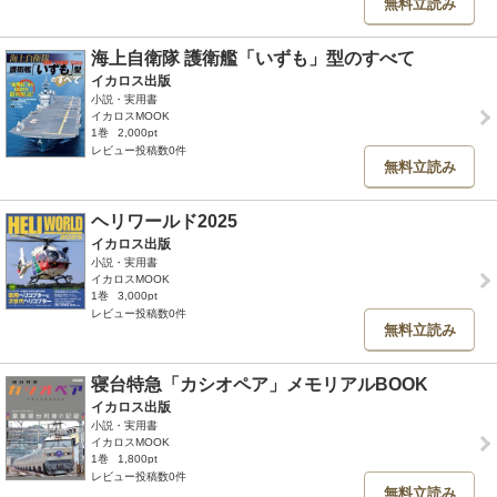
無料立読み
海上自衛隊 護衛艦「いずも」型のすべて
イカロス出版
小説・実用書
イカロスMOOK
1巻
2,000pt
レビュー投稿数0件
無料立読み
ヘリワールド2025
イカロス出版
小説・実用書
イカロスMOOK
1巻
3,000pt
レビュー投稿数0件
無料立読み
寝台特急「カシオペア」メモリアルBOOK
イカロス出版
小説・実用書
イカロスMOOK
1巻
1,800pt
レビュー投稿数0件
無料立読み