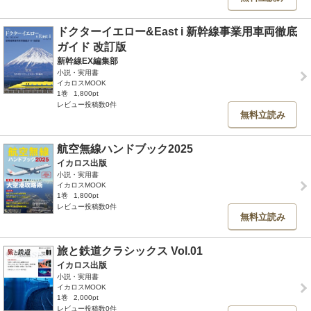
ドクターイエロー&East i 新幹線事業用車両徹底
ガイド 改訂版
新幹線EX編集部
小説・実用書
イカロスMOOK
1巻
1,800pt
レビュー投稿数0件
無料立読み
航空無線ハンドブック2025
イカロス出版
小説・実用書
イカロスMOOK
1巻
1,800pt
レビュー投稿数0件
無料立読み
旅と鉄道クラシックス Vol.01
イカロス出版
小説・実用書
イカロスMOOK
1巻
2,000pt
レビュー投稿数0件