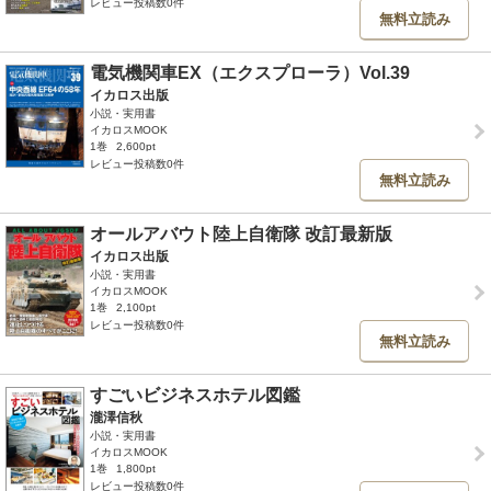
レビュー投稿数0件
無料立読み
電気機関車EX（エクスプローラ）Vol.39
イカロス出版
小説・実用書
イカロスMOOK
1巻
2,600pt
レビュー投稿数0件
無料立読み
オールアバウト陸上自衛隊 改訂最新版
イカロス出版
小説・実用書
イカロスMOOK
1巻
2,100pt
レビュー投稿数0件
無料立読み
すごいビジネスホテル図鑑
瀧澤信秋
小説・実用書
イカロスMOOK
1巻
1,800pt
レビュー投稿数0件