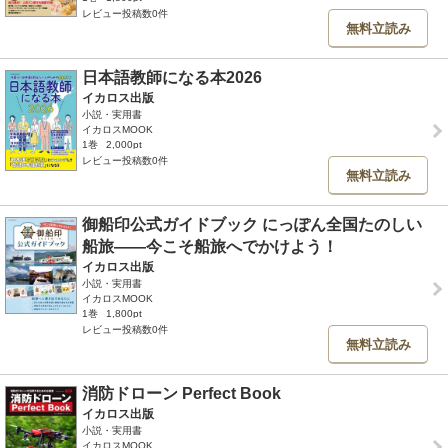
レビュー投稿数0件
無料立読み
日本語教師になる本2026
イカロス出版
小説・実用書
イカロスMOOK
1巻
2,000pt
レビュー投稿数0件
無料立読み
御船印公式ガイドブック にっぽん全国たのしい
船旅――今こそ船旅へでかけよう！
イカロス出版
小説・実用書
イカロスMOOK
1巻
1,800pt
レビュー投稿数0件
無料立読み
消防ドローン Perfect Book
イカロス出版
小説・実用書
イカロスMOOK