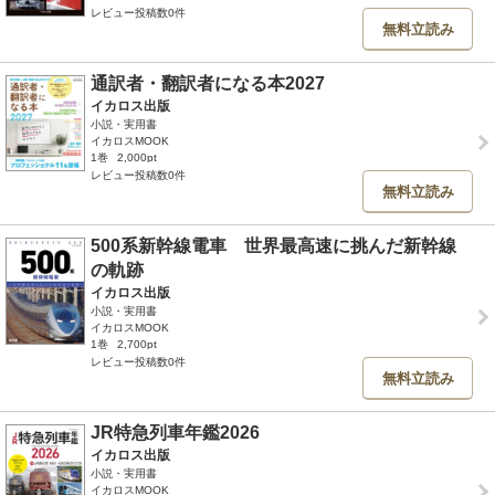
レビュー投稿数0件
無料立読み
通訳者・翻訳者になる本2027
イカロス出版
小説・実用書
イカロスMOOK
1巻
2,000pt
レビュー投稿数0件
無料立読み
500系新幹線電車 世界最高速に挑んだ新幹線
の軌跡
イカロス出版
小説・実用書
イカロスMOOK
1巻
2,700pt
レビュー投稿数0件
無料立読み
JR特急列車年鑑2026
イカロス出版
小説・実用書
イカロスMOOK