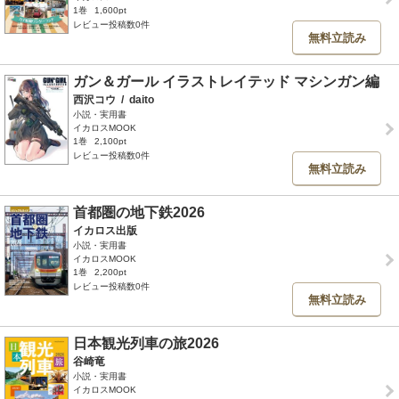
1巻
1,600pt
レビュー投稿数0件
無料立読み
ガン＆ガール イラストレイテッド マシンガン編
西沢コウ
/
daito
小説・実用書
イカロスMOOK
1巻
2,100pt
レビュー投稿数0件
無料立読み
首都圏の地下鉄2026
イカロス出版
小説・実用書
イカロスMOOK
1巻
2,200pt
レビュー投稿数0件
無料立読み
日本観光列車の旅2026
谷崎竜
小説・実用書
イカロスMOOK