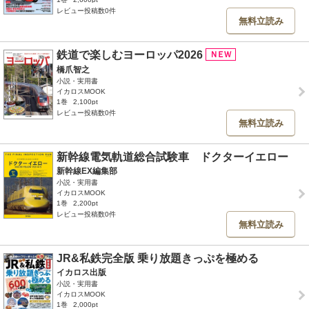
レビュー投稿数0件
無料立読み
鉄道で楽しむヨーロッパ2026
橋爪智之
小説・実用書
イカロスMOOK
1巻
2,100pt
レビュー投稿数0件
無料立読み
新幹線電気軌道総合試験車 ドクターイエロー
新幹線EX編集部
小説・実用書
イカロスMOOK
1巻
2,200pt
レビュー投稿数0件
無料立読み
JR&私鉄完全版 乗り放題きっぷを極める
イカロス出版
小説・実用書
イカロスMOOK
1巻
2,000pt