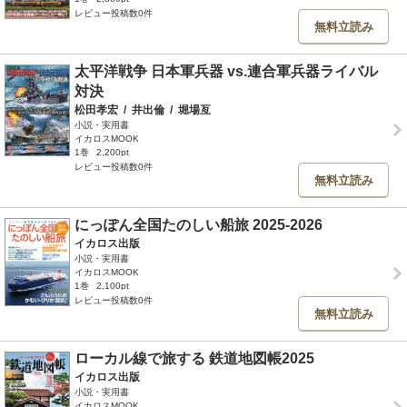
レビュー投稿数0件
無料立読み
太平洋戦争 日本軍兵器 vs.連合軍兵器ライバル
対決
松田孝宏
/
井出倫
/
堀場亙
小説・実用書
イカロスMOOK
1巻
2,200pt
レビュー投稿数0件
無料立読み
にっぽん全国たのしい船旅 2025-2026
イカロス出版
小説・実用書
イカロスMOOK
1巻
2,100pt
レビュー投稿数0件
無料立読み
ローカル線で旅する 鉄道地図帳2025
イカロス出版
小説・実用書
イカロスMOOK