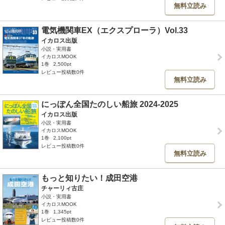
無料立読み
電気機関車EX（エクスプローラ）Vol.33
イカロス出版
小説・実用書
イカロスMOOK
1巻
2,500pt
レビュー投稿数0件
無料立読み
にっぽん全国たのしい船旅 2024-2025
イカロス出版
小説・実用書
イカロスMOOK
1巻
2,100pt
レビュー投稿数0件
無料立読み
もっと知りたい！成田空港
チャーリィ古庄
小説・実用書
イカロスMOOK
1巻
1,345pt
レビュー投稿数0件