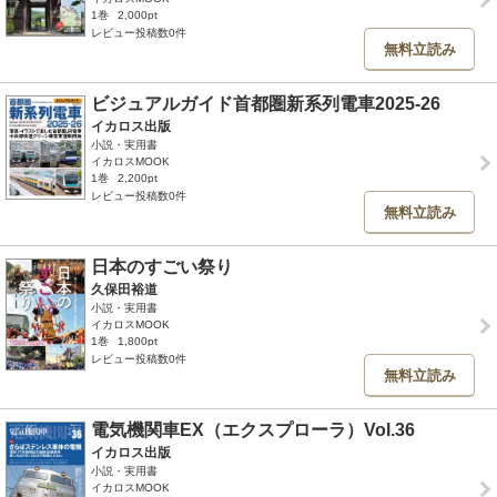
1巻
2,000pt
レビュー投稿数0件
無料立読み
ビジュアルガイド首都圏新系列電車2025-26
イカロス出版
小説・実用書
イカロスMOOK
1巻
2,200pt
レビュー投稿数0件
無料立読み
日本のすごい祭り
久保田裕道
小説・実用書
イカロスMOOK
1巻
1,800pt
レビュー投稿数0件
無料立読み
電気機関車EX（エクスプローラ）Vol.36
イカロス出版
小説・実用書
イカロスMOOK