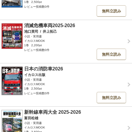
1巻
2,500pt
レビュー投稿数0件
無料立読み
消滅危機車両2025-2026
池口英司
/
井上拓己
小説・実用書
イカロスMOOK
1巻
2,200pt
レビュー投稿数0件
無料立読み
日本の消防車2026
イカロス出版
小説・実用書
イカロスMOOK
1巻
2,500pt
レビュー投稿数0件
無料立読み
新幹線車両大全 2025-2026
富田松雄
小説・実用書
イカロスMOOK
1巻
3,600pt