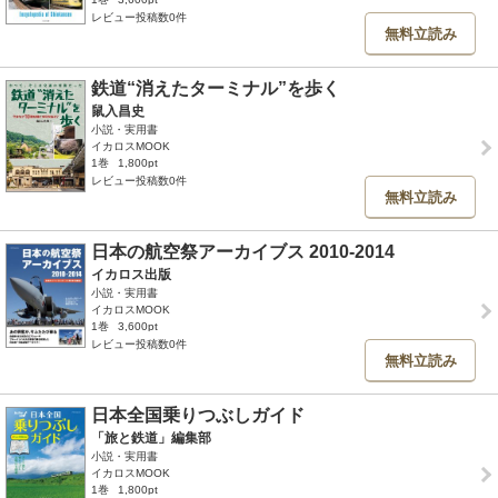
レビュー投稿数0件
無料立読み
鉄道“消えたターミナル”を歩く
鼠入昌史
小説・実用書
イカロスMOOK
1巻
1,800pt
レビュー投稿数0件
無料立読み
日本の航空祭アーカイブス 2010-2014
イカロス出版
小説・実用書
イカロスMOOK
1巻
3,600pt
レビュー投稿数0件
無料立読み
日本全国乗りつぶしガイド
「旅と鉄道」編集部
小説・実用書
イカロスMOOK
1巻
1,800pt