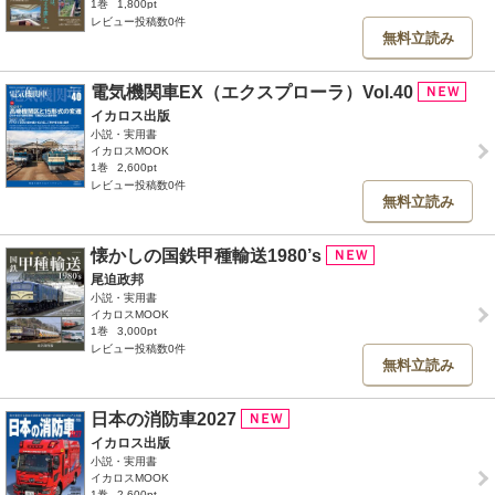
1巻
1,800pt
レビュー投稿数0件
無料立読み
電気機関車EX（エクスプローラ）Vol.40
イカロス出版
小説・実用書
イカロスMOOK
1巻
2,600pt
レビュー投稿数0件
無料立読み
懐かしの国鉄甲種輸送1980’s
尾迫政邦
小説・実用書
イカロスMOOK
1巻
3,000pt
レビュー投稿数0件
無料立読み
日本の消防車2027
イカロス出版
小説・実用書
イカロスMOOK
1巻
2,600pt