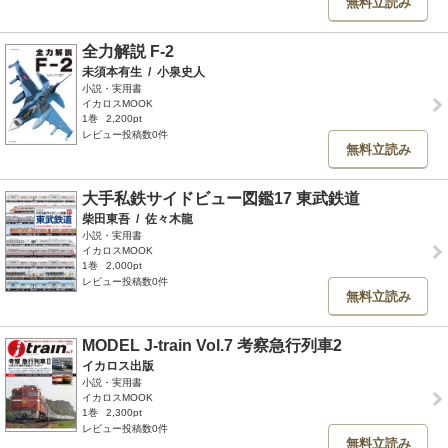
無料立読み
全力解説 F-2
未須本有生
/
小泉史人
小説・実用書
イカロスMOOK
1巻
2,200pt
レビュー投稿数0件
無料立読み
大手私鉄サイドビュー図鑑17 東武鉄道
柴田東吾
/
佐々木龍
小説・実用書
イカロスMOOK
1巻
2,000pt
レビュー投稿数0件
無料立読み
MODEL J-train Vol.7 考察急行列車2
イカロス出版
小説・実用書
イカロスMOOK
1巻
2,300pt
レビュー投稿数0件
無料立読み