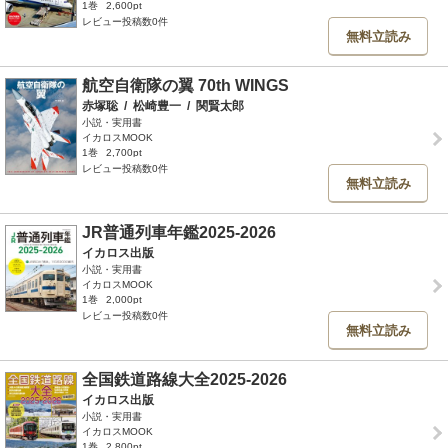
1巻
2,600pt
レビュー投稿数0件
無料立読み
航空自衛隊の翼 70th WINGS
赤塚聡
/
松崎豊一
/
関賢太郎
小説・実用書
イカロスMOOK
1巻
2,700pt
レビュー投稿数0件
無料立読み
JR普通列車年鑑2025-2026
イカロス出版
小説・実用書
イカロスMOOK
1巻
2,000pt
レビュー投稿数0件
無料立読み
全国鉄道路線大全2025-2026
イカロス出版
小説・実用書
イカロスMOOK
1巻
2,800pt