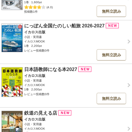
1巻
1,600pt
(4.0)
無料立読み
投稿数1件
にっぽん全国たのしい船旅 2026-2027
イカロス出版
小説・実用書
イカロスMOOK
1巻
2,200pt
レビュー投稿数0件
無料立読み
日本語教師になる本2027
イカロス出版
小説・実用書
イカロスMOOK
1巻
2,000pt
レビュー投稿数0件
無料立読み
鉄道の見える店
イカロス出版
小説・実用書
イカロスMOOK