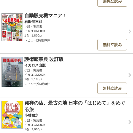
無料立読み
自動販売機マニア！
石田健三郎
小説・実用書
イカロスMOOK
1巻
1,800pt
レビュー投稿数0件
無料立読み
護衛艦事典 改訂版
イカロス出版
小説・実用書
イカロスMOOK
1巻
2,100pt
レビュー投稿数0件
無料立読み
発祥の店、最古の地 日本の「はじめて」をめぐ
る旅
小林知之
小説・実用書
イカロスMOOK
1巻
2,000pt