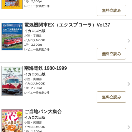
1巻
2,000pt
レビュー投稿数0件
無料立読み
電気機関車EX（エクスプローラ）Vol.37
イカロス出版
小説・実用書
イカロスMOOK
1巻
2,500pt
レビュー投稿数0件
無料立読み
南海電鉄 1980-1999
イカロス出版
小説・実用書
イカロスMOOK
1巻
2,200pt
レビュー投稿数0件
無料立読み
ご当地パン大集合
イカロス出版
小説・実用書
イカロスMOOK
1巻
1,800pt