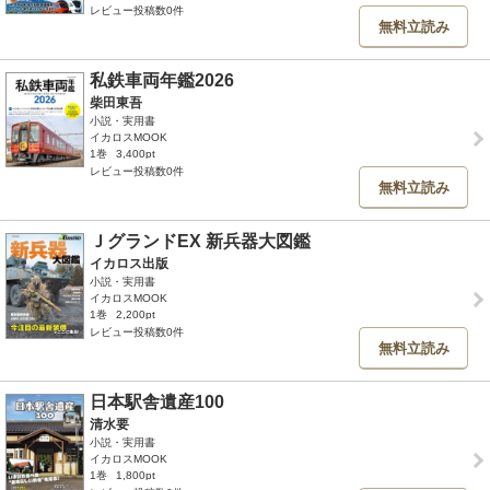
レビュー投稿数0件
無料立読み
私鉄⾞両年鑑2026
柴田東吾
小説・実用書
イカロスMOOK
1巻
3,400pt
レビュー投稿数0件
無料立読み
ＪグランドEX 新兵器⼤図鑑
イカロス出版
小説・実用書
イカロスMOOK
1巻
2,200pt
レビュー投稿数0件
無料立読み
日本駅舎遺産100
清水要
小説・実用書
イカロスMOOK
1巻
1,800pt