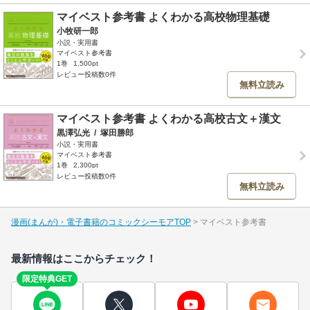
マイベスト参考書 よくわかる高校物理基礎
小牧研一郎
小説・実用書
マイベスト参考書
1巻
1,500pt
レビュー投稿数0件
無料立読み
マイベスト参考書 よくわかる高校古文＋漢文
黒澤弘光
/
塚田勝郎
小説・実用書
マイベスト参考書
1巻
2,300pt
レビュー投稿数0件
無料立読み
漫画(まんが)・電子書籍のコミックシーモアTOP
マイベスト参考書
最新情報はここからチェック！
限定特典GET