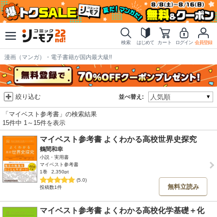
検索
はじめて
カート
ログイン
会員登録
漫画（マンガ）・電子書籍が国内最大級!!
絞り込む
並べ替え:
「マイベスト参考書」の検索結果
15件中 1～15件を表示
マイベスト参考書 よくわかる高校世界史探究
鶴間和幸
小説・実用書
マイベスト参考書
1巻
2,350pt
(5.0)
無料立読み
投稿数1件
マイベスト参考書 よくわかる高校化学基礎＋化