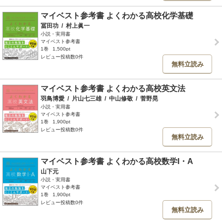
マイベスト参考書 よくわかる高校化学基礎
冨田功
/
村上眞一
小説・実用書
マイベスト参考書
1巻
1,500pt
レビュー投稿数0件
無料立読み
マイベスト参考書 よくわかる高校英文法
羽鳥博愛
/
片山七三雄
/
中山修敬
/
菅野晃
小説・実用書
マイベスト参考書
1巻
1,900pt
レビュー投稿数0件
無料立読み
マイベスト参考書 よくわかる高校数学I・A
山下元
小説・実用書
マイベスト参考書
1巻
1,900pt
レビュー投稿数0件
無料立読み