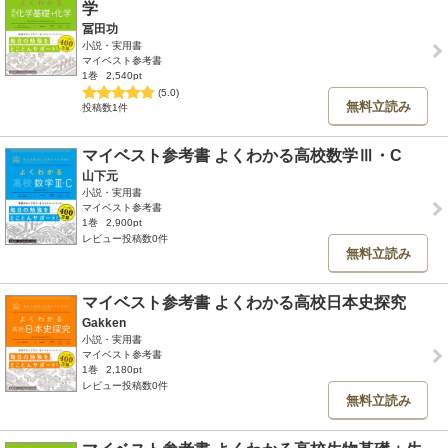
学
冨田功
小説・実用書
マイベスト参考書
1巻
2,540pt
(5.0)
無料立読み
投稿数1件
マイベスト参考書 よくわかる高校数学Ⅲ・C
山下元
小説・実用書
マイベスト参考書
1巻
2,900pt
レビュー投稿数0件
無料立読み
マイベスト参考書 よくわかる高校日本史探究
Gakken
小説・実用書
マイベスト参考書
1巻
2,180pt
レビュー投稿数0件
無料立読み