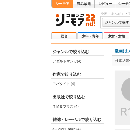
シーモア
読み放題
レビュー
シーモ
漫画（まんが）・
ジャンルで探す
総合
少年・青年
少女・女性
漫画(ま
ジャンルで絞り込む
検索結果
アダルトマンガ(4)
作家で絞り込む
アパタイト (4)
出版社で絞り込む
ＴＭＥプラス (4)
雑誌・レーベルで絞り込む
e-Color Comic (4)