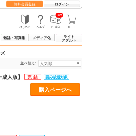
無料会員登録
ログイン
UP!
はじめて
ヘルプ
PT購入
カート
ライト
雑誌・写真集
メディア化
アダルト
ーズ
並べ替え:
ラー成人版】
購入ページへ