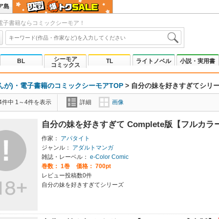
ア島
電子書籍ならコミックシーモア！
シーモア
BL
TL
ライトノベル
小説・実用書
コミックス
んが)・電子書籍のコミックシーモアTOP
>
自分の妹を好きすぎてシリ
4件中 1～4件を表示
詳細
画像
自分の妹を好きすぎて Complete版【フルカ
作家：
アパタイト
ジャンル：
アダルトマンガ
雑誌・レーベル：
e-Color Comic
巻数：
1巻
価格： 700pt
レビュー投稿数0件
自分の妹を好きすぎてシリーズ