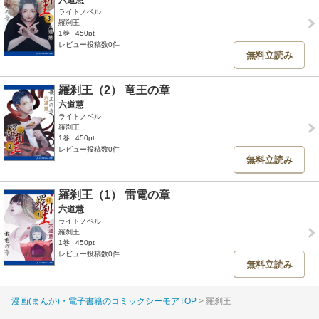
六道慧
ライトノベル
羅刹王
1巻
450pt
レビュー投稿数0件
無料立読み
羅刹王（2） 竜王の章
六道慧
ライトノベル
羅刹王
1巻
450pt
レビュー投稿数0件
無料立読み
羅刹王（1） 雷電の章
六道慧
ライトノベル
羅刹王
1巻
450pt
レビュー投稿数0件
無料立読み
漫画(まんが)・電子書籍のコミックシーモアTOP
羅刹王