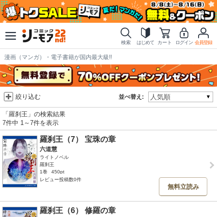
検索
はじめて
カート
ログイン
会員登録
漫画（マンガ）・電子書籍が国内最大級!!
絞り込む
並べ替え:
「羅刹王」の検索結果
7件中 1～7件を表示
羅刹王（7） 宝珠の章
六道慧
ライトノベル
羅刹王
1巻
450pt
レビュー投稿数0件
無料立読み
羅刹王（6） 修羅の章