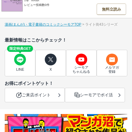
1巻
600pt
レビュー投稿数0件
無料立読み
漫画(まんが)・電子書籍のコミックシーモアTOP
ライト街43シリーズ
最新情報はここからチェック！
限定特典GET
シーモア
メルマガ
LINE
X
ちゃんねる
登録
お得にポイントゲット！
ご来店ポイント
シーモアでポイ活