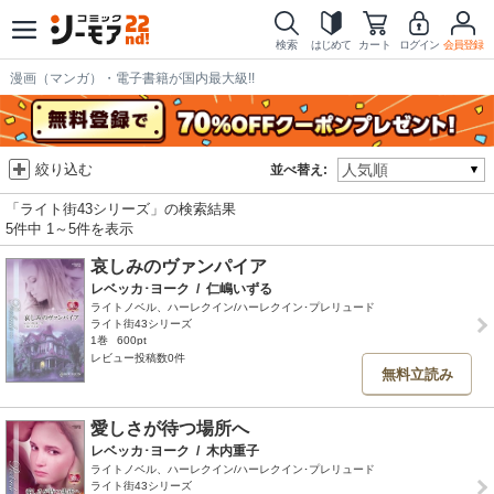
検索
はじめて
カート
ログイン
会員登録
漫画（マンガ）・電子書籍が国内最大級!!
絞り込む
並べ替え:
「ライト街43シリーズ」の検索結果
5件中 1～5件を表示
哀しみのヴァンパイア
レベッカ･ヨーク
/
仁嶋いずる
ライトノベル、ハーレクイン/ハーレクイン･プレリュード
ライト街43シリーズ
1巻
600pt
レビュー投稿数0件
無料立読み
愛しさが待つ場所へ
レベッカ･ヨーク
/
木内重子
ライトノベル、ハーレクイン/ハーレクイン･プレリュード
ライト街43シリーズ