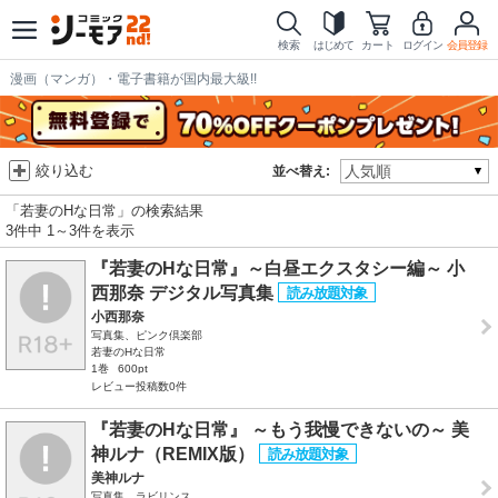
検索
はじめて
カート
ログイン
会員登録
漫画（マンガ）・電子書籍が国内最大級!!
絞り込む
並べ替え:
「若妻のHな日常」の検索結果
3件中 1～3件を表示
『若妻のHな日常』～白昼エクスタシー編～ 小
西那奈 デジタル写真集
小西那奈
写真集、ピンク倶楽部
若妻のHな日常
1巻
600pt
レビュー投稿数0件
『若妻のHな日常』 ～もう我慢できないの～ 美
神ルナ（REMIX版）
美神ルナ
写真集、ラビリンス