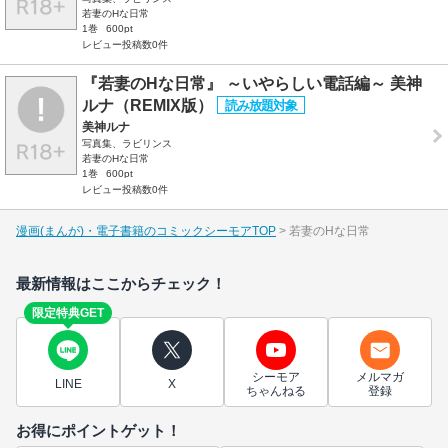
若妻のHな日常
1巻
600pt
レビュー投稿数0件
『若妻のHな日常』 ～いやらしい電話編～ 美神
ルナ（REMIX版）
美神ルナ
写真集、ラビリンス
若妻のHな日常
1巻
600pt
レビュー投稿数0件
漫画(まんが)・電子書籍のコミックシーモアTOP
若妻のHな日常
最新情報はここからチェック！
限定特典GET
シーモア
メルマガ
LINE
X
ちゃんねる
登録
お得にポイントゲット！