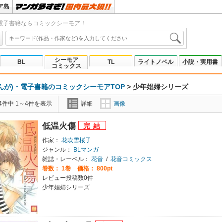
ア島
電子書籍ならコミックシーモア！
シーモア
BL
TL
ライトノベル
小説・実用書
コミックス
んが)・電子書籍のコミックシーモアTOP
>
少年娼婦シリーズ
4件中 1～4件を表示
詳細
画像
低温火傷
作家：
花吹雪桜子
ジャンル：
BLマンガ
雑誌・レーベル：
花音
/
花音コミックス
巻数：
1巻
価格： 800pt
レビュー投稿数0件
少年娼婦シリーズ