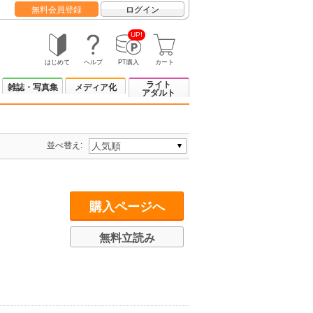
無料会員登録
ログイン
UP!
はじめて
ヘルプ
PT購入
カート
ライト
雑誌・写真集
メディア化
アダルト
並べ替え:
購入ページへ
無料立読み