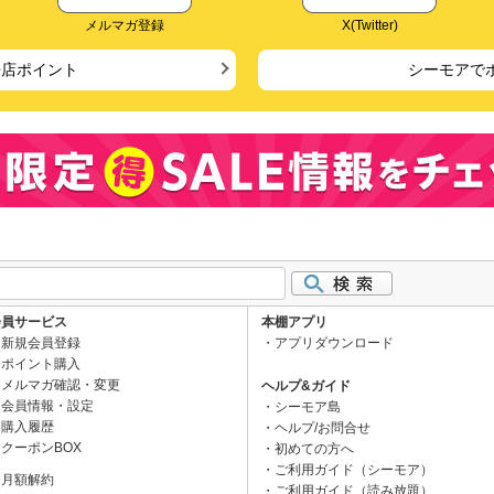
メルマガ登録
X(Twitter)
来店ポイント
シーモアで
会員サービス
本棚アプリ
新規会員登録
アプリダウンロード
ポイント購入
メルマガ確認・変更
ヘルプ&ガイド
会員情報・設定
シーモア島
購入履歴
ヘルプ/お問合せ
クーポンBOX
初めての方へ
ご利用ガイド（シーモア）
月額解約
ご利用ガイド（読み放題）