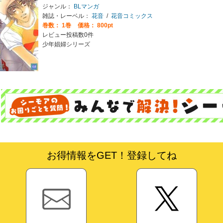
ジャンル：
BLマンガ
雑誌・レーベル：
花音
/
花音コミックス
巻数：
1巻
価格： 800pt
レビュー投稿数0件
少年娼婦シリーズ
お得情報をGET！登録してね