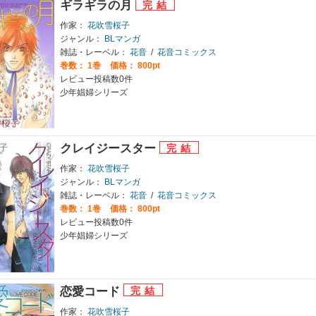
ギラギラの月
作家：
花吹雪桜子
ジャンル：
BLマンガ
雑誌・レーベル：
花音
/
花音コミックス
巻数：
1巻
価格： 800pt
レビュー投稿数0件
少年娼婦シリーズ
クレイジースター
作家：
花吹雪桜子
ジャンル：
BLマンガ
雑誌・レーベル：
花音
/
花音コミックス
巻数：
1巻
価格： 800pt
レビュー投稿数0件
少年娼婦シリーズ
恋愛コード
作家：
花吹雪桜子