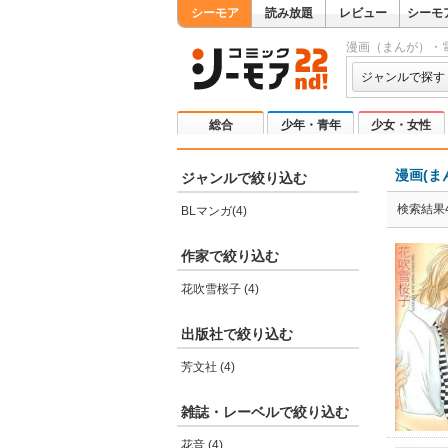
シーモア
読み放題
レビュー
シーモ
漫画（まんが）・
ジャンルで探す
総合
少年・青年
少女・女性
漫画(ま
ジャンルで絞り込む
検索結果
BLマンガ(4)
作家で絞り込む
花吹雪桜子 (4)
出版社で絞り込む
芳文社 (4)
雑誌・レーベルで絞り込む
花音 (4)