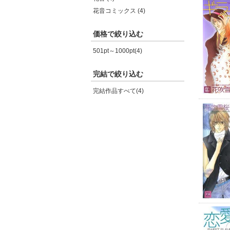
花音コミックス (4)
価格で絞り込む
501pt～1000pt(4)
完結で絞り込む
完結作品すべて(4)