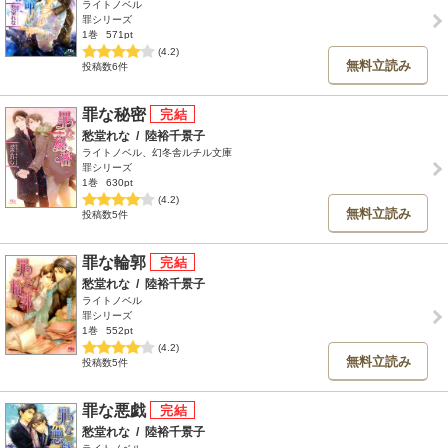
ライトノベル
罪シリーズ
1巻
571pt
(4.2)
無料立読み
投稿数6件
罪な秘密
愁堂れな
/
陸裕千景子
ライトノベル、幻冬舎ルチル文庫
罪シリーズ
1巻
630pt
(4.2)
無料立読み
投稿数5件
罪な輪郭
愁堂れな
/
陸裕千景子
ライトノベル
罪シリーズ
1巻
552pt
(4.2)
無料立読み
投稿数5件
罪な悪戯
愁堂れな
/
陸裕千景子