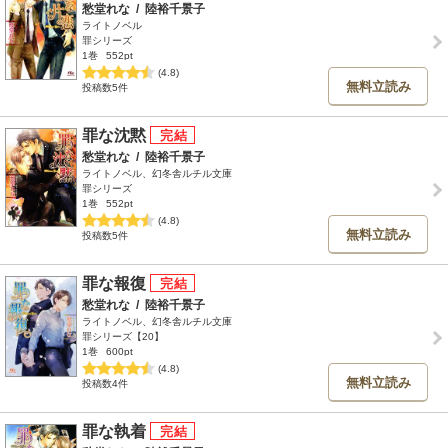
愁堂れな
/
陸裕千景子
ライトノベル
罪シリーズ
1巻
552pt
(4.8)
無料立読み
投稿数5件
罪な沈黙
愁堂れな
/
陸裕千景子
ライトノベル、幻冬舎ルチル文庫
罪シリーズ
1巻
552pt
(4.8)
無料立読み
投稿数5件
罪な報復
愁堂れな
/
陸裕千景子
ライトノベル、幻冬舎ルチル文庫
罪シリーズ【20】
1巻
600pt
(4.8)
無料立読み
投稿数4件
罪な執着