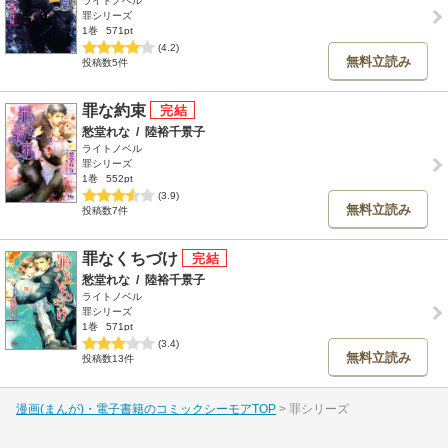
ライトノベル
罪シリーズ
1巻
571pt
(4.2)
無料立読み
投稿数5件
罪な約束
愁堂れな
/
陸裕千景子
ライトノベル
罪シリーズ
1巻
552pt
(3.9)
無料立読み
投稿数7件
罪なくちづけ
愁堂れな
/
陸裕千景子
ライトノベル
罪シリーズ
1巻
571pt
(3.4)
無料立読み
投稿数13件
漫画(まんが)・電子書籍のコミックシーモアTOP
罪シリーズ