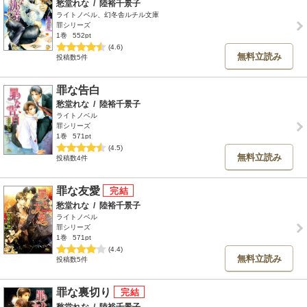
愁堂れな
/
陸裕千景子
ライトノベル、幻冬舎ルチル文庫
罪シリーズ
1巻
552pt
(4.6)
無料立読み
投稿数5件
罪な告白
愁堂れな
/
陸裕千景子
ライトノベル
罪シリーズ
1巻
571pt
(4.5)
無料立読み
投稿数4件
罪な友愛
愁堂れな
/
陸裕千景子
ライトノベル
罪シリーズ
1巻
571pt
(4.4)
無料立読み
投稿数5件
罪な裏切り