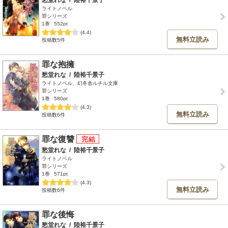
愁堂れな
/
陸裕千景子
ライトノベル
罪シリーズ
1巻
552pt
(4.4)
無料立読み
投稿数5件
罪な抱擁
愁堂れな
/
陸裕千景子
ライトノベル、幻冬舎ルチル文庫
罪シリーズ
1巻
580pt
(4.3)
無料立読み
投稿数6件
罪な復讐
愁堂れな
/
陸裕千景子
ライトノベル
罪シリーズ
1巻
571pt
(4.3)
無料立読み
投稿数6件
罪な後悔
愁堂れな
/
陸裕千景子