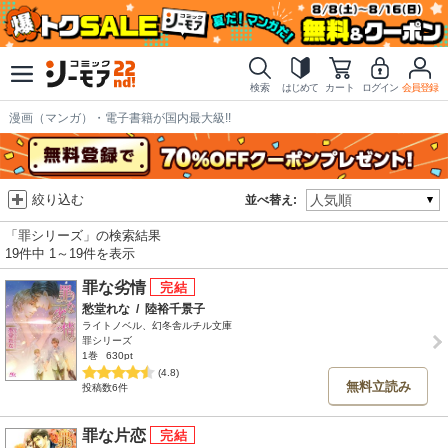
検索
はじめて
カート
ログイン
会員登録
漫画（マンガ）・電子書籍が国内最大級!!
絞り込む
並べ替え:
「罪シリーズ」の検索結果
19件中 1～19件を表示
罪な劣情
愁堂れな
/
陸裕千景子
ライトノベル、幻冬舎ルチル文庫
罪シリーズ
1巻
630pt
(4.8)
無料立読み
投稿数6件
罪な片恋