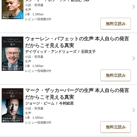
スク・リー
/
ボブ・ソン
/
舩山むつみ
小説・実用書
生声
1巻
1,580pt
レビュー投稿数0件
無料立読み
ウォーレン・バフェットの生声 本人自らの発言
だからこそ見える真実
デイヴィッド・アンドリューズ
/
石田文子
小説・実用書
生声
1巻
1,580pt
レビュー投稿数0件
無料立読み
マーク・ザッカーバーグの生声 本人自らの発言
だからこそ見える真実
ジョージ・ビーム
/
今村絵里
小説・実用書
生声
1巻
1,580pt
レビュー投稿数0件
無料立読み