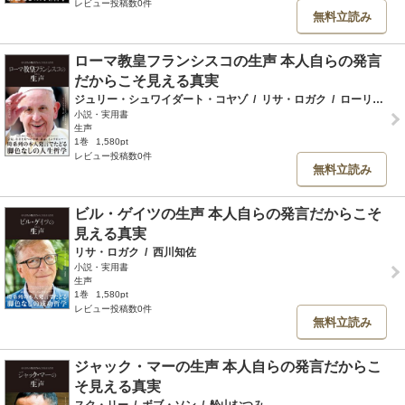
レビュー投稿数0件
無料立読み
ローマ教皇フランシスコの生声 本人自らの発言
だからこそ見える真実
ジュリー・シュワイダート・コヤゾ
/
リサ・ロガク
/
ローリングホフ育未
小説・実用書
生声
1巻
1,580pt
レビュー投稿数0件
無料立読み
ビル・ゲイツの生声 本人自らの発言だからこそ
見える真実
リサ・ロガク
/
西川知佐
小説・実用書
生声
1巻
1,580pt
レビュー投稿数0件
無料立読み
ジャック・マーの生声 本人自らの発言だからこ
そ見える真実