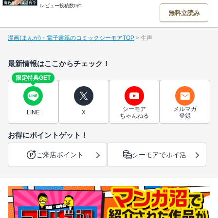
レビュー投稿数0件
無料立読み
漫画(まんが)・電子書籍のコミックシーモアTOP
生声
最新情報はここからチェック！
限定特典GET
シーモア
メルマガ
LINE
X
ちゃんねる
登録
お得にポイントゲット！
ご来店ポイント
シーモアでポイ活