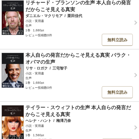
リチャード・ブランソンの生声 本人自らの発言
だからこそ見える真実
ダニエル・マクリモア
/
栗田佳代
小説・実用書
生声
1巻
1,680pt
レビュー投稿数0件
無料立読み
本人自らの発言だからこそ見える真実 バラク・
オバマの生声
リサ・ロガク
/
三宅智子
小説・実用書
生声
1巻
1,680pt
レビュー投稿数0件
無料立読み
テイラー・スウィフトの生声 本人自らの発言だ
からこそ見える真実
ヘレナ・ハント
/
梅澤乃奈
小説・実用書
生声
1巻
1,580pt