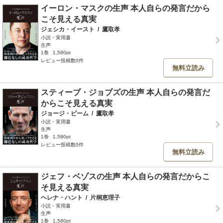
イーロン・マスクの生声 本人自らの発言だから
こそ見える真実
ジェシカ・イースト
/
鷹取孝
小説・実用書
生声
1巻
1,580pt
レビュー投稿数0件
無料立読み
スティーブ・ジョブズの生声 本人自らの発言だ
からこそ見える真実
ジョージ・ビーム
/
鷹取孝
小説・実用書
生声
1巻
1,580pt
レビュー投稿数0件
無料立読み
ジェフ・ベゾスの生声 本人自らの発言だからこ
そ見える真実
ヘレナ・ハント
/
片桐恵理子
小説・実用書
生声
1巻
1,580pt