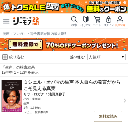
検索
はじめて
カート
ログイン
会員登録
漫画（マンガ）・電子書籍が国内最大級!!
絞り込む
並べ替え:
「生声」の検索結果
12件中 1～12件を表示
ミシェル・オバマの生声 本人自らの発言だから
こそ見える真実
リサ・ロガク
/
池田真弥子
小説・実用書
生声
1巻
1,680pt
レビュー投稿数0件
無料立読み