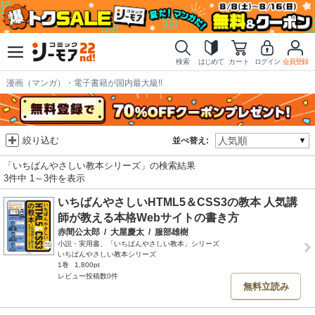
検索
はじめて
カート
ログイン
会員登録
漫画（マンガ）・電子書籍が国内最大級!!
絞り込む
並べ替え:
「いちばんやさしい教本シリーズ」の検索結果
3件中 1～3件を表示
いちばんやさしいHTML5＆CSS3の教本 人気講
師が教える本格Webサイトの書き方
赤間公太郎
/
大屋慶太
/
服部雄樹
小説・実用書、「いちばんやさしい教本」シリーズ
いちばんやさしい教本シリーズ
1巻
1,800pt
レビュー投稿数0件
無料立読み