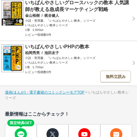
いちばんやさしいグロースハックの教本 人気講
師が教える急成長マーケティング戦略
金山裕樹
/
梶谷健人
小説・実用書、「いちばんやさしい教本」シリーズ
いちばんやさしい教本シリーズ
1巻
1,600pt
レビュー投稿数0件
いちばんやさしいPHPの教本
柏岡秀男
/
池田友子
小説・実用書、「いちばんやさしい教本」シリーズ
いちばんやさしい教本シリーズ
1巻
1,700pt
レビュー投稿数0件
無料立読み
漫画(まんが)・電子書籍のコミックシーモアTOP
いちばんやさしい教本シ
リーズ
最新情報はここからチェック！
限定特典GET