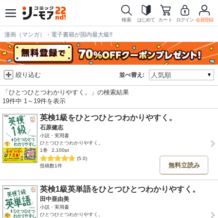
検索
はじめて
カート
ログイン
会員登録
漫画（マンガ）・電子書籍が国内最大級!!
絞り込む
並べ替え:
「ひとつひとつわかりやすく。」の検索結果
19件中 1～19件を表示
英検1級をひとつひとつわかりやすく。
石原健志
小説・実用書
ひとつひとつわかりやすく。
1巻
2,100pt
(5.0)
無料立読み
投稿数1件
英検1級英単語をひとつひとつわかりやすく。
田中亜由美
小説・実用書
ひとつひとつわかりやすく。