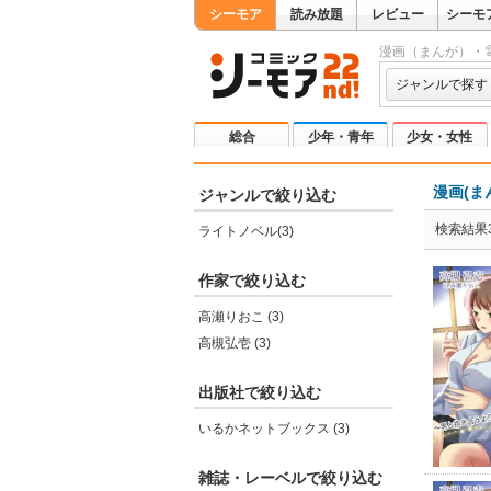
シーモア
読み放題
レビュー
シーモ
漫画（まんが）・
ジャンルで探す
総合
少年・青年
少女・女性
漫画(ま
ジャンルで絞り込む
検索結果
ライトノベル(3)
作家で絞り込む
高瀬りおこ (3)
高槻弘壱 (3)
出版社で絞り込む
いるかネットブックス (3)
雑誌・レーベルで絞り込む