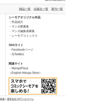
雑誌一覧
出版社一覧
新刊一覧
シーモアオリジナル作品
作品紹介
マンガ家募集
マンガ編集者募集
シーモアコミックス
SNSサイト
Facebookページ
X(Twitter)
関連サイト
MangaPlaza
（English Manga Store）
N検索
|
運営会社 NTTソルマーレ