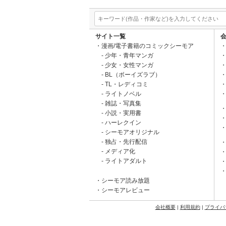
サイト一覧
漫画/電子書籍のコミックシーモア
少年・青年マンガ
少女・女性マンガ
BL（ボーイズラブ）
TL・レディコミ
ライトノベル
雑誌・写真集
小説・実用書
ハーレクイン
シーモアオリジナル
独占・先行配信
メディア化
ライトアダルト
シーモア読み放題
シーモアレビュー
会社概要
|
利用規約
|
プライバ