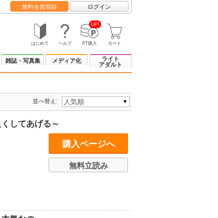
無料会員登録
ログイン
UP!
はじめて
ヘルプ
PT購入
カート
ライト
雑誌・写真集
メディア化
アダルト
並べ替え:
良くしてあげる～
購入ページへ
無料立読み