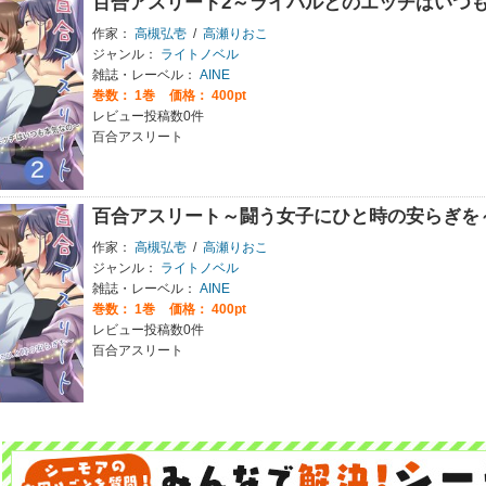
百合アスリート2～ライバルとのエッチはいつ
作家：
高槻弘壱
/
高瀬りおこ
ジャンル：
ライトノベル
雑誌・レーベル：
AINE
巻数：
1巻
価格： 400pt
レビュー投稿数0件
百合アスリート
百合アスリート～闘う女子にひと時の安らぎを
作家：
高槻弘壱
/
高瀬りおこ
ジャンル：
ライトノベル
雑誌・レーベル：
AINE
巻数：
1巻
価格： 400pt
レビュー投稿数0件
百合アスリート