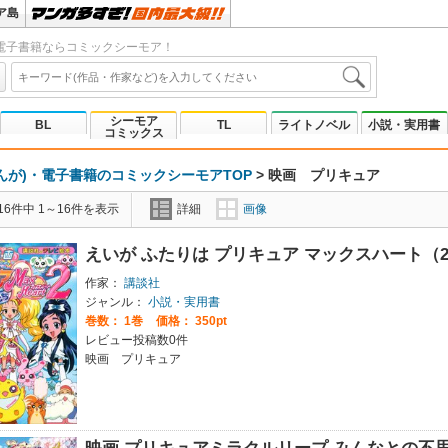
ア島
電子書籍ならコミックシーモア！
シーモア
BL
TL
ライトノベル
小説・実用書
コミックス
んが)・電子書籍のコミックシーモアTOP
>
映画 プリキュア
6件中 1～16件を表示
詳細
画像
えいが ふたりは プリキュア マックスハート（2
作家：
講談社
ジャンル：
小説・実用書
巻数：
1巻
価格： 350pt
レビュー投稿数0件
映画 プリキュア