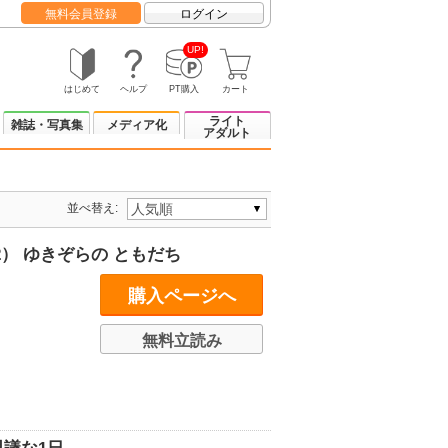
無料会員登録
ログイン
UP!
はじめて
ヘルプ
PT購入
カート
ライト
雑誌・写真集
メディア化
アダルト
並べ替え:
） ゆきぞらの ともだち
購入ページへ
無料立読み