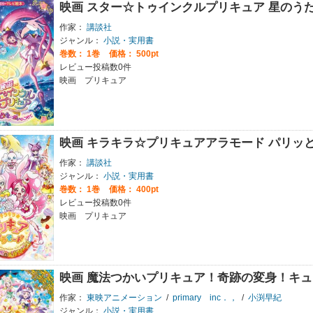
映画 スター☆トゥインクルプリキュア 星のう
作家：
講談社
ジャンル：
小説・実用書
巻数：
1巻
価格： 500pt
レビュー投稿数0件
映画 プリキュア
映画 キラキラ☆プリキュアアラモード パリッ
作家：
講談社
ジャンル：
小説・実用書
巻数：
1巻
価格： 400pt
レビュー投稿数0件
映画 プリキュア
映画 魔法つかいプリキュア！奇跡の変身！キ
作家：
東映アニメーション
/
primary inc．，
/
小渕早紀
ジャンル：
小説・実用書