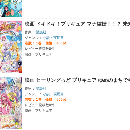
映画 ドキドキ！プリキュア マナ結婚！！？ 
作家：
講談社
ジャンル：
小説・実用書
巻数：
1巻
価格： 400pt
レビュー投稿数0件
映画 プリキュア
映画 ヒーリングっど プリキュア ゆめのまちで
作家：
講談社
ジャンル：
小説・実用書
巻数：
1巻
価格： 600pt
レビュー投稿数0件
映画 プリキュア