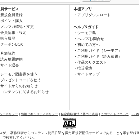
会員サービス
本棚アプリ
新規会員登録
アプリダウンロード
ポイント購入
メルマガ確認・変更
ヘルプ&ガイド
会員情報・設定
シーモア島
購入履歴
ヘルプ/お問合せ
クーポンBOX
初めての方へ
ご利用ガイド（シーモア）
月額解約
ご利用ガイド（読み放題）
読み放題解約
作品のリクエスト
サイト退会
推奨環境
シーモア図書券を使う
サイトマップ
プレゼントコードを使う
サイトからのお知らせ
コンテンツに関するお知らせ
シーポリシー
|
情報セキュリティポリシー
|
特定商取引法に基づく表示
|
このサイトについて
|
ISB
スが、 著作権者からコンテンツ使用許諾を得た正規版配信サービスであることを示す登録商標（
会］で検索してください。