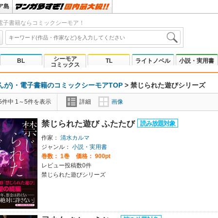
ア島
電子書籍ならコミックシーモア！
シーモア
BL
TL
ライトノベル
小説・実用書
コミックス
んが)・電子書籍のコミックシーモアTOP
>
禁じられた遊びシリーズ
5件中 1～5件を表示
詳細
画像
禁じられた遊び ふたたび
作家：
清水カルマ
ジャンル：
小説・実用書
巻数：
1巻
価格： 900pt
レビュー投稿数0件
禁じられた遊びシリーズ