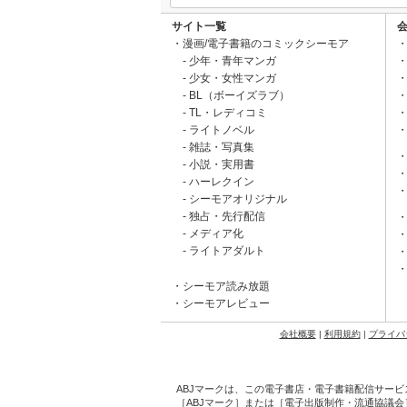
サイト一覧
漫画/電子書籍のコミックシーモア
少年・青年マンガ
少女・女性マンガ
BL（ボーイズラブ）
TL・レディコミ
ライトノベル
雑誌・写真集
小説・実用書
ハーレクイン
シーモアオリジナル
独占・先行配信
メディア化
ライトアダルト
シーモア読み放題
シーモアレビュー
会社概要
|
利用規約
|
プライバ
ABJマークは、この電子書店・電子書籍配信サービ
［ABJマーク］または［電子出版制作・流通協議