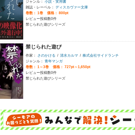
ジャンル：
小説・実用書
雑誌・レーベル：
ディスカヴァー文庫
巻数：
1巻
価格： 800pt
レビュー投稿数0件
禁じられた遊びシリーズ
禁じられた遊び
作家：
さのかける
/
清水カルマ
/
株式会社サイドランチ
ジャンル：
青年マンガ
巻数：
1～3巻
価格： 727pt～1,650pt
レビュー投稿数0件
禁じられた遊びシリーズ