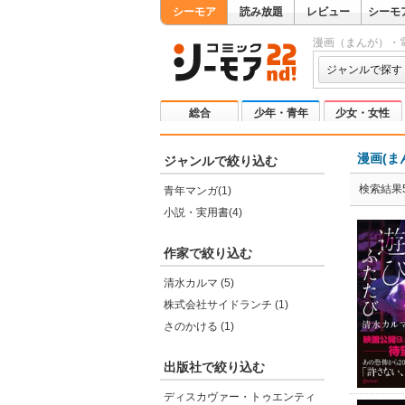
シーモア
読み放題
レビュー
シーモ
漫画（まんが）・
ジャンルで探す
総合
少年・青年
少女・女性
漫画(ま
ジャンルで絞り込む
検索結果
青年マンガ(1)
小説・実用書(4)
作家で絞り込む
清水カルマ (5)
株式会社サイドランチ (1)
さのかける (1)
出版社で絞り込む
ディスカヴァー・トゥエンティ