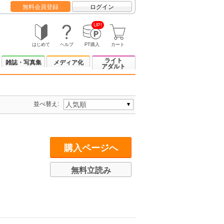
無料会員登録
ログイン
UP!
はじめて
ヘルプ
PT購入
カート
ライト
雑誌・写真集
メディア化
アダルト
並べ替え:
購入ページへ
無料立読み