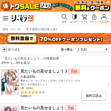
検索
はじめて
カート
ログイン
会員登録
漫画（マンガ）・電子書籍が国内最大級!!
絞り込む
並べ替え:
「見たいもの見せましょう」の検索結果
3件中 1～3件を表示
見たいもの見せましょう 3
たまはがね
青年マンガ、ヤングコミック/ヤングキングコミックス
見たいもの見せましょう
1巻
690pt
(5.0)
無料立読み
投稿数1件
見たいもの見せましょう