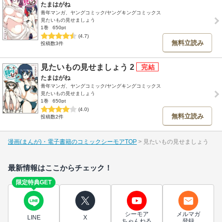
たまはがね
青年マンガ、ヤングコミック/ヤングキングコミックス
見たいもの見せましょう
1巻
650pt
(4.7)
無料立読み
投稿数3件
見たいもの見せましょう 2
たまはがね
青年マンガ、ヤングコミック/ヤングキングコミックス
見たいもの見せましょう
1巻
650pt
(4.0)
無料立読み
投稿数2件
漫画(まんが)・電子書籍のコミックシーモアTOP
見たいもの見せましょう
最新情報はここからチェック！
限定特典GET
シーモア
メルマガ
LINE
X
ちゃんねる
登録