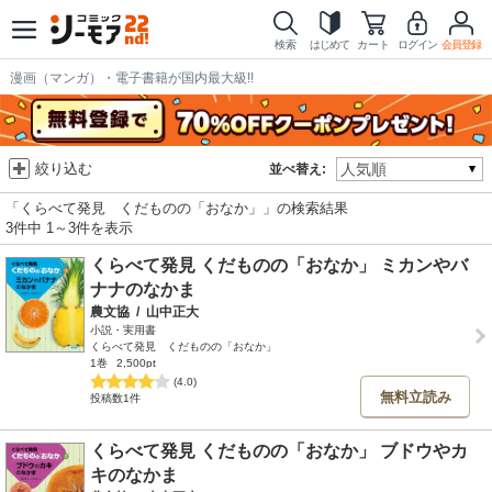
検索
はじめて
カート
ログイン
会員登録
漫画（マンガ）・電子書籍が国内最大級!!
絞り込む
並べ替え:
「くらべて発見 くだものの「おなか」」の検索結果
3件中 1～3件を表示
くらべて発見 くだものの「おなか」 ミカンやバ
ナナのなかま
農文協
/
山中正大
小説・実用書
くらべて発見 くだものの「おなか」
1巻
2,500pt
(4.0)
無料立読み
投稿数1件
くらべて発見 くだものの「おなか」 ブドウやカ
キのなかま