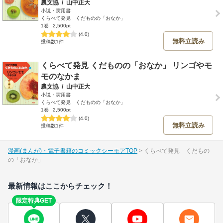
農文協
/
山中正大
小説・実用書
くらべて発見 くだものの「おなか」
1巻
2,500pt
(4.0)
無料立読み
投稿数1件
くらべて発見 くだものの「おなか」 リンゴやモ
モのなかま
農文協
/
山中正大
小説・実用書
くらべて発見 くだものの「おなか」
1巻
2,500pt
(4.0)
無料立読み
投稿数1件
漫画(まんが)・電子書籍のコミックシーモアTOP
くらべて発見 くだもの
の「おなか」
最新情報はここからチェック！
限定特典GET