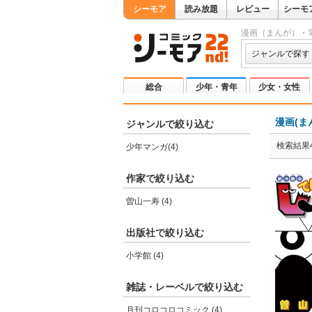
シーモア
読み放題
レビュー
シーモ
漫画（まんが）・
ジャンルで探す
総合
少年・青年
少女・女性
漫画(ま
ジャンルで絞り込む
検索結果
少年マンガ(4)
作家で絞り込む
曽山一寿 (4)
出版社で絞り込む
小学館 (4)
雑誌・レーベルで絞り込む
月刊コロコロコミック (4)