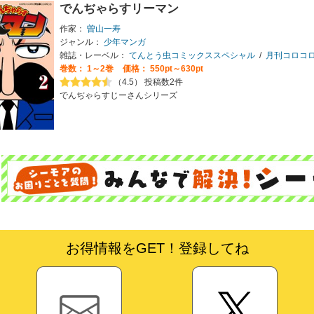
でんぢゃらすリーマン
作家：
曽山一寿
ジャンル：
少年マンガ
雑誌・レーベル：
てんとう虫コミックススペシャル
/
月刊コロコ
巻数：
1～2巻
価格： 550pt～630pt
（4.5） 投稿数2件
でんぢゃらすじーさんシリーズ
お得情報をGET！登録してね