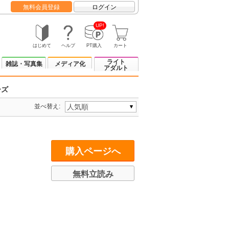
無料会員登録
ログイン
UP!
はじめて
ヘルプ
PT購入
カート
ライト
雑誌・写真集
メディア化
アダルト
ーズ
並べ替え:
購入ページへ
無料立読み