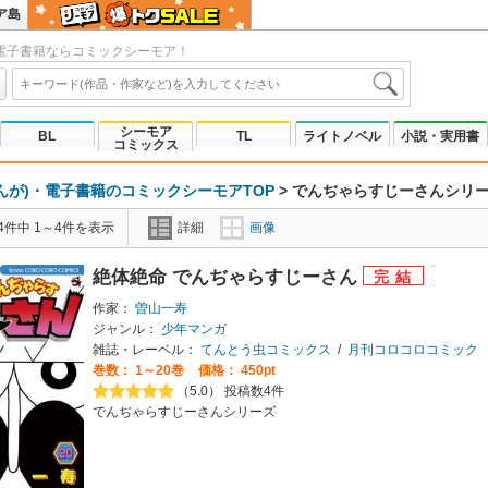
ア島
電子書籍ならコミックシーモア！
シーモア
BL
TL
ライトノベル
小説・実用書
コミックス
んが)・電子書籍のコミックシーモアTOP
>
でんぢゃらすじーさんシリ
4件中 1～4件を表示
詳細
画像
絶体絶命 でんぢゃらすじーさん
作家：
曽山一寿
ジャンル：
少年マンガ
雑誌・レーベル：
てんとう虫コミックス
/
月刊コロコロコミック
巻数：
1～20巻
価格： 450pt
（5.0） 投稿数4件
でんぢゃらすじーさんシリーズ