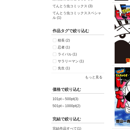
てんとう虫コミックス (3)
てんとう虫コミックススペシャ
ル (1)
作品タグで絞り込む
校長 (2)
忍者 (1)
ライバル (1)
サラリーマン (1)
先生 (1)
もっと見る
価格で絞り込む
101pt～500pt(3)
501pt～1000pt(2)
完結で絞り込む
完結作品すべて(1)