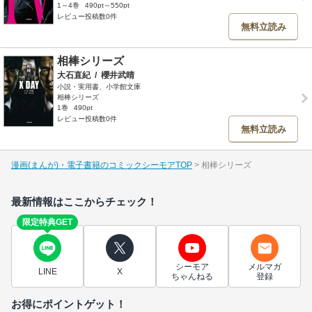
1～4巻
490pt～550pt
レビュー投稿数0件
無料立読み
相棒シリーズ
大石直紀
/
櫻井武晴
小説・実用書、小学館文庫
相棒シリーズ
1巻
490pt
レビュー投稿数0件
無料立読み
漫画(まんが)・電子書籍のコミックシーモアTOP
相棒シリーズ
最新情報はここからチェック！
限定特典GET
シーモア
メルマガ
LINE
X
ちゃんねる
登録
お得にポイントゲット！