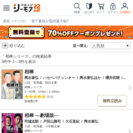
検索
はじめて
カート
ログイン
会員登録
漫画（マンガ）・電子書籍が国内最大級!!
絞り込む
並べ替え:
「相棒シリーズ」の検索結果
3件中 1～3件を表示
相棒
輿水泰弘
/
ハセベバクシンオー
/
輿水泰弘ほか
/
櫻井武晴
/
戸田
小説・実用書、朝日文庫
相棒シリーズ
1～63巻
476pt～1,090pt
(5.0)
無料立読み
投稿数1件
相棒 ―劇場版―
司城志朗
/
戸田山雅司
/
大石直紀
/
輿水泰弘
小説・実用書、小学館文庫
相棒シリーズ