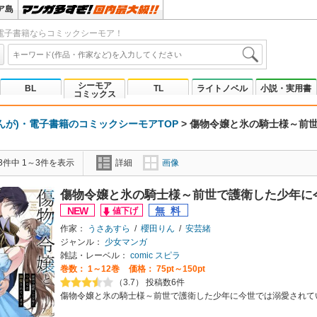
ア島
電子書籍ならコミックシーモア！
シーモア
BL
TL
ライトノベル
小説・実用書
コミックス
んが)・電子書籍のコミックシーモアTOP
>
傷物令嬢と氷の騎士様～前世
3件中 1～3件を表示
詳細
画像
傷物令嬢と氷の騎士様～前世で護衛した少年に
作家：
うさあすら
/
櫻田りん
/
安芸緒
ジャンル：
少女マンガ
雑誌・レーベル：
comic スピラ
巻数：
1～12巻
価格： 75pt～150pt
（3.7） 投稿数6件
傷物令嬢と氷の騎士様～前世で護衛した少年に今世では溺愛されて