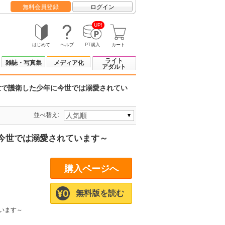
無料会員登録
ログイン
UP!
はじめて
ヘルプ
PT購入
カート
ライト
雑誌・写真集
メディア化
アダルト
で護衛した少年に今世では溺愛されてい
並べ替え:
今世では溺愛されています～
購入ページへ
無料版を読む
います～