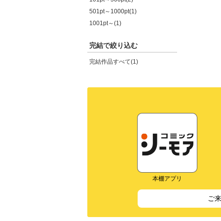
501pt～1000pt(1)
1001pt～(1)
完結で絞り込む
完結作品すべて(1)
本棚アプリ
ご