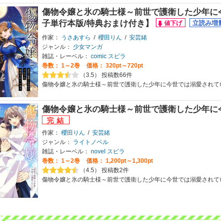
傷物令嬢と氷の騎士様～前世で護衛した少年に
子単行本版/特典おまけ付き】
作家：
うさあすら
/
櫻田りん
/
安芸緒
ジャンル：
少女マンガ
雑誌・レーベル：
comic スピラ
巻数：
1～2巻
価格： 320pt～720pt
（3.5） 投稿数66件
傷物令嬢と氷の騎士様～前世で護衛した少年に今世では溺愛されて
傷物令嬢と氷の騎士様～前世で護衛した少年に
作家：
櫻田りん
/
安芸緒
ジャンル：
ライトノベル
雑誌・レーベル：
novel スピラ
巻数：
1～2巻
価格： 1,200pt～1,300pt
（4.5） 投稿数2件
傷物令嬢と氷の騎士様～前世で護衛した少年に今世では溺愛されて