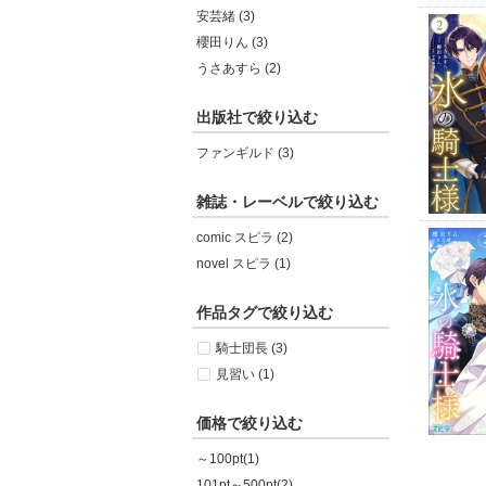
安芸緒 (3)
櫻田りん (3)
うさあすら (2)
出版社で絞り込む
ファンギルド (3)
雑誌・レーベルで絞り込む
comic スピラ (2)
novel スピラ (1)
作品タグで絞り込む
騎士団長 (3)
見習い (1)
価格で絞り込む
～100pt(1)
101pt～500pt(2)