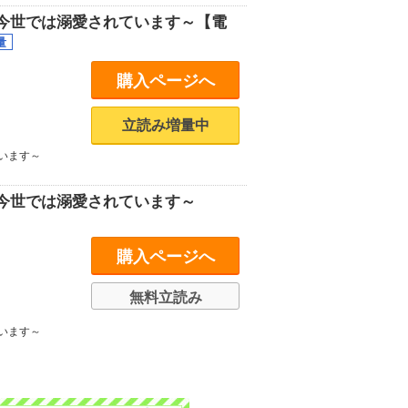
今世では溺愛されています～【電
購入ページへ
立読み増量中
います～
今世では溺愛されています～
購入ページへ
無料立読み
います～