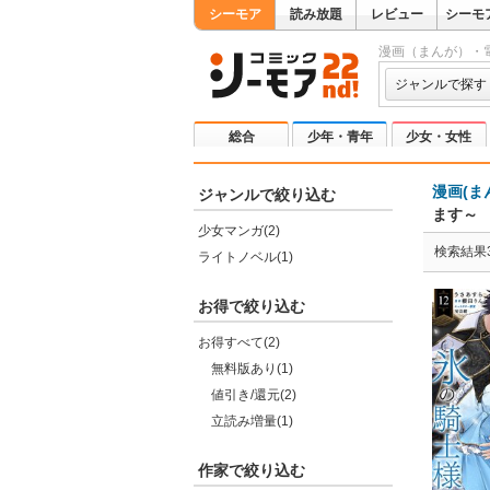
シーモア
読み放題
レビュー
シーモ
漫画（まんが）・
ジャンルで探す
総合
少年・青年
少女・女性
漫画(ま
ジャンルで絞り込む
ます～
少女マンガ(2)
検索結果
ライトノベル(1)
お得で絞り込む
お得すべて(2)
無料版あり(1)
値引き/還元(2)
立読み増量(1)
作家で絞り込む