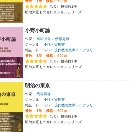
巻数：
1巻
価格： 600pt
（5.0） 投稿数1件
明治大正ものセレクションシリーズ
小野小町論
作家：
黒岩涙香
/
伊藤秀雄
ジャンル：
小説・実用書
雑誌・レーベル：
現代教養文庫ライブラリー
巻数：
1巻
価格： 600pt
（5.0） 投稿数1件
明治大正ものセレクションシリーズ
明治の東京
作家：
馬場孤蝶
ジャンル：
小説・実用書
雑誌・レーベル：
現代教養文庫ライブラリー
巻数：
1巻
価格： 600pt
（5.0） 投稿数1件
明治大正ものセレクションシリーズ