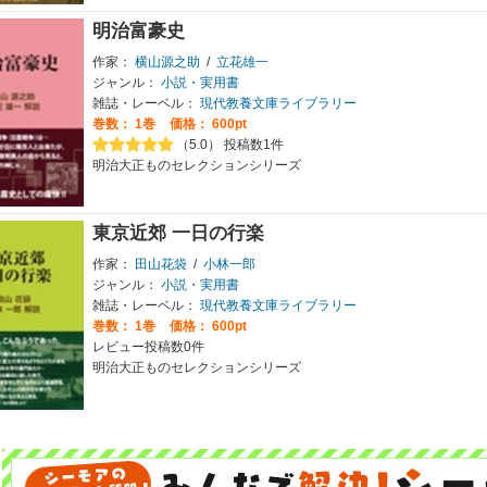
明治富豪史
作家：
横山源之助
/
立花雄一
ジャンル：
小説・実用書
雑誌・レーベル：
現代教養文庫ライブラリー
巻数：
1巻
価格： 600pt
（5.0） 投稿数1件
明治大正ものセレクションシリーズ
東京近郊 一日の行楽
作家：
田山花袋
/
小林一郎
ジャンル：
小説・実用書
雑誌・レーベル：
現代教養文庫ライブラリー
巻数：
1巻
価格： 600pt
レビュー投稿数0件
明治大正ものセレクションシリーズ