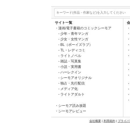
サイト一覧
漫画/電子書籍のコミックシーモア
少年・青年マンガ
少女・女性マンガ
BL（ボーイズラブ）
TL・レディコミ
ライトノベル
雑誌・写真集
小説・実用書
ハーレクイン
シーモアオリジナル
独占・先行配信
メディア化
ライトアダルト
シーモア読み放題
シーモアレビュー
会社概要
|
利用規約
|
プライバ