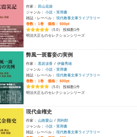
作家：
田山花袋
ジャンル：
小説・実用書
雑誌・レーベル：
現代教養文庫ライブラリー
巻数：
1巻
価格： 600pt
（5.0） 投稿数1件
明治大正ものセレクションシリーズ
弊風一斑蓄妾の実例
作家：
黒岩涙香
/
伊藤秀雄
ジャンル：
小説・実用書
雑誌・レーベル：
現代教養文庫ライブラリー
巻数：
1巻
価格： 600pt
（5.0） 投稿数1件
明治大正ものセレクションシリーズ
現代金権史
作家：
山路愛山
/
岡利郎
ジャンル：
小説・実用書
雑誌・レーベル：
現代教養文庫ライブラリー