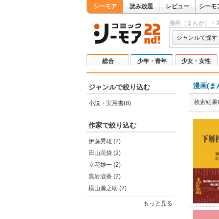
シーモア
読み放題
レビュー
シーモ
漫画（まんが）・
ジャンルで探す
総合
少年・青年
少女・女性
漫画(ま
ジャンルで絞り込む
検索結果
小説・実用書(8)
作家で絞り込む
伊藤秀雄 (2)
田山花袋 (2)
立花雄一 (2)
黒岩涙香 (2)
横山源之助 (2)
もっと見る