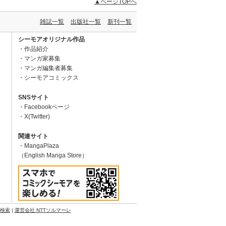
▲ページTOPへ
雑誌一覧
出版社一覧
新刊一覧
シーモアオリジナル作品
作品紹介
マンガ家募集
マンガ編集者募集
シーモアコミックス
SNSサイト
Facebookページ
X(Twitter)
関連サイト
MangaPlaza
（English Manga Store）
N検索
|
運営会社 NTTソルマーレ