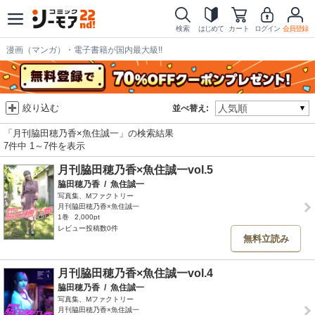
検索
はじめて
カート
ログイン
会員登録
漫画（マンガ）・電子書籍が国内最大級!!
絞り込む
並べ替え:
「月刊脇田穂乃香×魚住誠一」の検索結果
7件中 1～7件を表示
月刊脇田穂乃香×魚住誠一vol.5
脇田穂乃香
/
魚住誠一
写真集、Mファクトリー
月刊脇田穂乃香×魚住誠一
1巻
2,000pt
レビュー投稿数0件
無料立読み
月刊脇田穂乃香×魚住誠一vol.4
脇田穂乃香
/
魚住誠一
写真集、Mファクトリー
月刊脇田穂乃香×魚住誠一