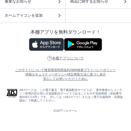
重要なお知らせ
商品に関するお知らせ
ホームアイコンを追加
本棚アプリを無料ダウンロード！
本棚アプリについて
このサイトについて
推奨環境
利用規約
ISBN検索
プライバシーポリシー
情報セキュリティーポリシー
特定商取引法に基づく表示
安心してお使いいただくために
ABJマークは、この電子書店・電子書籍配信サービスが、 著作権者からコンテ
ンツ使用許諾を得た正規版配信サービスであることを示す登録商標（登録番号
第6091713号）です。 詳しくは［ABJマーク］または［電子出版制作・流通協
議会］で検索してください。
(C)NTTソルマーレ