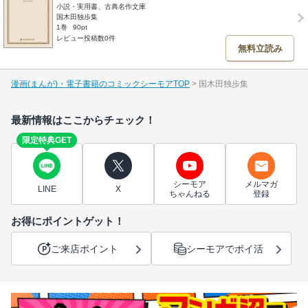
小説・実用書、古典名作文庫
国木田独歩集
1巻
90pt
レビュー投稿数0件
無料立読み
漫画(まんが)・電子書籍のコミックシーモアTOP
国木田独歩集
最新情報はここからチェック！
限定特典GET
シーモア
メルマガ
LINE
X
ちゃんねる
登録
お得にポイントゲット！
ご来店ポイント
シーモアでポイ活