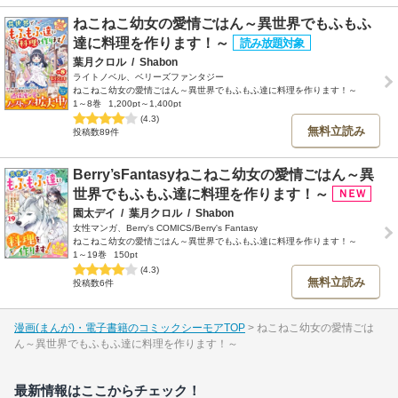
ねこねこ幼女の愛情ごはん～異世界でもふもふ
達に料理を作ります！～
葉月クロル
/
Shabon
ライトノベル、ベリーズファンタジー
ねこねこ幼女の愛情ごはん～異世界でもふもふ達に料理を作ります！～
1～8巻
1,200pt～1,400pt
(4.3)
無料立読み
投稿数89件
Berry’sFantasyねこねこ幼女の愛情ごはん～異
世界でもふもふ達に料理を作ります！～
園太デイ
/
葉月クロル
/
Shabon
女性マンガ、Berry's COMICS/Berry's Fantasy
ねこねこ幼女の愛情ごはん～異世界でもふもふ達に料理を作ります！～
1～19巻
150pt
(4.3)
無料立読み
投稿数6件
漫画(まんが)・電子書籍のコミックシーモアTOP
ねこねこ幼女の愛情ごは
ん～異世界でもふもふ達に料理を作ります！～
最新情報はここからチェック！