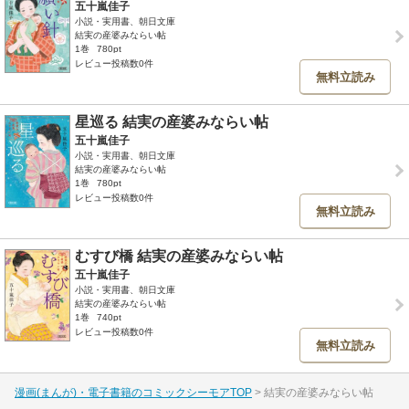
五十嵐佳子
小説・実用書、朝日文庫
結実の産婆みならい帖
1巻
780pt
レビュー投稿数0件
無料立読み
星巡る 結実の産婆みならい帖
五十嵐佳子
小説・実用書、朝日文庫
結実の産婆みならい帖
1巻
780pt
レビュー投稿数0件
無料立読み
むすび橋 結実の産婆みならい帖
五十嵐佳子
小説・実用書、朝日文庫
結実の産婆みならい帖
1巻
740pt
レビュー投稿数0件
無料立読み
漫画(まんが)・電子書籍のコミックシーモアTOP
結実の産婆みならい帖