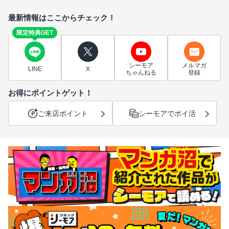
最新情報はここからチェック！
限定特典GET
シーモア
メルマガ
LINE
X
ちゃんねる
登録
お得にポイントゲット！
ご来店ポイント
シーモアでポイ活