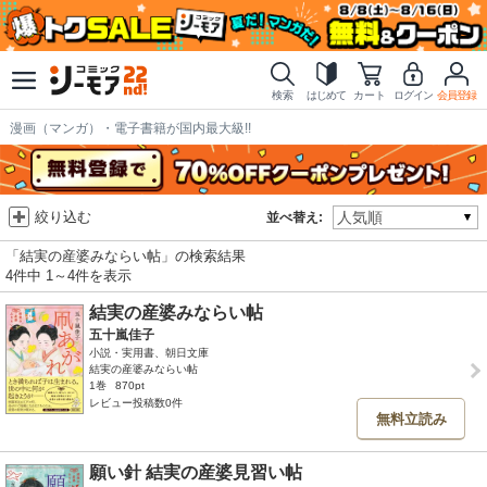
検索
はじめて
カート
ログイン
会員登録
漫画（マンガ）・電子書籍が国内最大級!!
絞り込む
並べ替え:
「結実の産婆みならい帖」の検索結果
4件中 1～4件を表示
結実の産婆みならい帖
五十嵐佳子
小説・実用書、朝日文庫
結実の産婆みならい帖
1巻
870pt
レビュー投稿数0件
無料立読み
願い針 結実の産婆見習い帖